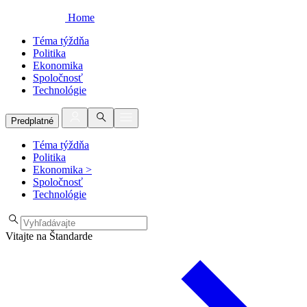
Home
Téma týždňa
Politika
Ekonomika
Spoločnosť
Technológie
Predplatné
Téma týždňa
Politika
Ekonomika
>
Spoločnosť
Technológie
Vitajte na Štandarde