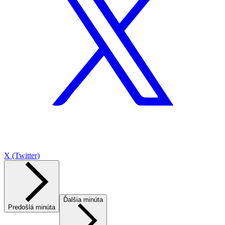
X (Twitter)
Ďalšia minúta
Predošlá minúta