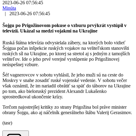
2023-06-26 07:56:45
Minúta
|
2023-06-26 07:56:45
Šojgu po Prigožinovom pokuse o vzburu prvýkrát vystúpil v
televízii. Ukázal sa medzi vojakmi na Ukrajine
Ruská štátna televízia odvysielala zábery, na ktorých bolo vidieť
Šojgua počas inšpekcie ruských vojakov na veliteľskom stanovišti
ruských síl na Ukrajine, po ktorej sa stretol aj s jedným z tamojších
veliteľov. Ide o jeho prvé verejné vystúpenie po Prigožinovej
neúspešnej vzbure.
Šéf vagnerovcov v sobotu vyhlásil, že jeho muži sú na ceste do
Moskvy v snahe zosadiť ruské vojenské vedenie. V sobotu večer
však oznámil, že im nariadil obrátiť sa späť do táborov na Ukrajine
po tom, ako bieloruský prezident Alexandr Lukašenko
sprostredkoval ukončenie krízy.
Terčom najostrejšej kritiky zo strany Prigožina bol práve minister
obrany Šojgu, ako aj náčelník generálneho štábu Valerij Gerasimov.
(tasr)