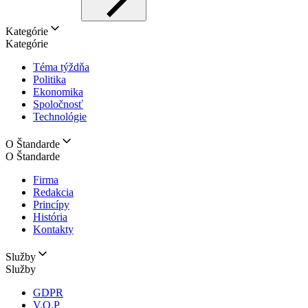
Kategórie
Kategórie
Téma týždňa
Politika
Ekonomika
Spoločnosť
Technológie
O Štandarde
O Štandarde
Firma
Redakcia
Princípy
História
Kontakty
Služby
Služby
GDPR
V.O.P