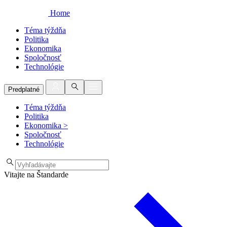
Home
Téma týždňa
Politika
Ekonomika
Spoločnosť
Technológie
Predplatné
Téma týždňa
Politika
Ekonomika
>
Spoločnosť
Technológie
Vitajte na Štandarde