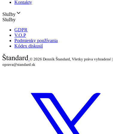
Kontakty
Služby
Služby
GDPR
V.O.P
Podmienky používania
Kódex diskusií
© 2026
Denník Štandard, Všetky práva vyhradené |
oprava@standard.sk