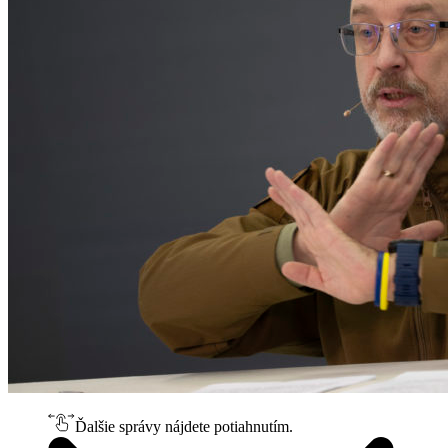
Ďalšie správy nájdete potiahnutím.