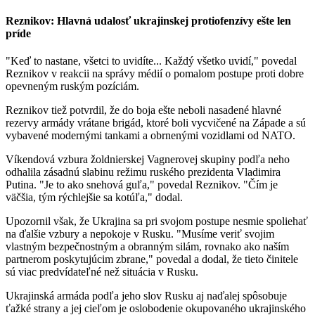
Reznikov: Hlavná udalosť ukrajinskej protiofenzívy ešte len
príde
"Keď to nastane, všetci to uvidíte... Každý všetko uvidí," povedal
Reznikov v reakcii na správy médií o pomalom postupe proti dobre
opevneným ruským pozíciám.
Reznikov tiež potvrdil, že do boja ešte neboli nasadené hlavné
rezervy armády vrátane brigád, ktoré boli vycvičené na Západe a sú
vybavené modernými tankami a obrnenými vozidlami od NATO.
Víkendová vzbura žoldnierskej Vagnerovej skupiny podľa neho
odhalila zásadnú slabinu režimu ruského prezidenta Vladimira
Putina. "Je to ako snehová guľa," povedal Reznikov. "Čím je
väčšia, tým rýchlejšie sa kotúľa," dodal.
Upozornil však, že Ukrajina sa pri svojom postupe nesmie spoliehať
na ďalšie vzbury a nepokoje v Rusku. "Musíme veriť svojim
vlastným bezpečnostným a obranným silám, rovnako ako naším
partnerom poskytujúcim zbrane," povedal a dodal, že tieto činitele
sú viac predvídateľné než situácia v Rusku.
Ukrajinská armáda podľa jeho slov Rusku aj naďalej spôsobuje
ťažké strany a jej cieľom je oslobodenie okupovaného ukrajinského