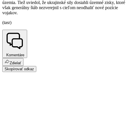
územia. Tiež uviedol, že ukrajinské sily dosiahli územné zisky, ktoré
však generálny štáb nezverejnil s cieľom neodhaliť nové pozície
vojakov.
(tasr)
Komentáre
Zdielať
Skopírovať odkaz