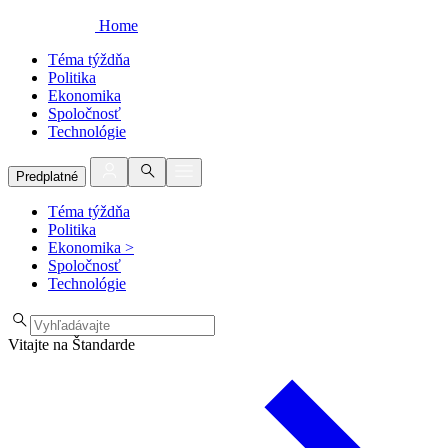
Home
Téma týždňa
Politika
Ekonomika
Spoločnosť
Technológie
Predplatné
Téma týždňa
Politika
Ekonomika
>
Spoločnosť
Technológie
Vitajte na Štandarde