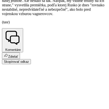
našej jednote. Ale nestalo sa tak. Naopak, my vidíme trhliny na ich
strane," vysvetlila premiérka, podľa ktorej Rusko je dnes "rovnako
nestabilné, nepredvídateľné a nebezpečné", ako bolo pred
vojenskou vzburou vagnerovcov.
(tasr)
Komentáre
Zdielať
Skopírovať odkaz