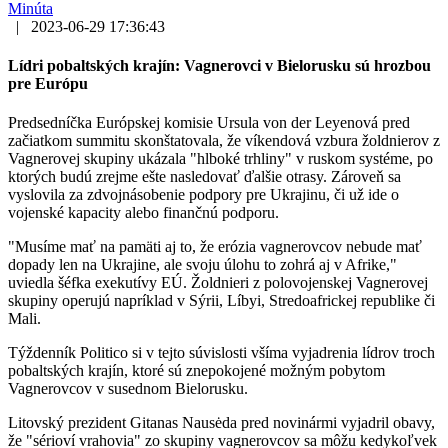
Minúta
|
2023-06-29 17:36:43
Lídri pobaltských krajín: Vagnerovci v Bielorusku sú hrozbou
pre Európu
Predsedníčka Európskej komisie Ursula von der Leyenová pred
začiatkom summitu skonštatovala, že víkendová vzbura žoldnierov z
Vagnerovej skupiny ukázala "hlboké trhliny" v ruskom systéme, po
ktorých budú zrejme ešte nasledovať ďalšie otrasy. Zároveň sa
vyslovila za zdvojnásobenie podpory pre Ukrajinu, či už ide o
vojenské kapacity alebo finančnú podporu.
"Musíme mať na pamäti aj to, že erózia vagnerovcov nebude mať
dopady len na Ukrajine, ale svoju úlohu to zohrá aj v Afrike,"
uviedla šéfka exekutívy EÚ. Žoldnieri z polovojenskej Vagnerovej
skupiny operujú napríklad v Sýrii, Líbyi, Stredoafrickej republike či
Mali.
Týždenník Politico si v tejto súvislosti všíma vyjadrenia lídrov troch
pobaltských krajín, ktoré sú znepokojené možným pobytom
Vagnerovcov v susednom Bielorusku.
Litovský prezident Gitanas Nausėda pred novinármi vyjadril obavy,
že "sérioví vrahovia" zo skupiny vagnerovcov sa môžu kedykoľvek