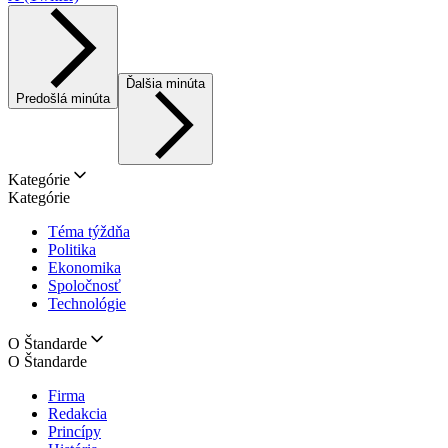
Ďalšia minúta
Predošlá minúta
Kategórie
Kategórie
Téma týždňa
Politika
Ekonomika
Spoločnosť
Technológie
O Štandarde
O Štandarde
Firma
Redakcia
Princípy