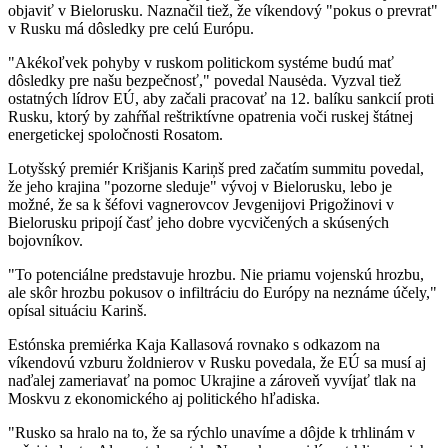
objaviť v Bielorusku. Naznačil tiež, že víkendový "pokus o prevrat"
v Rusku má dôsledky pre celú Európu.
"Akékoľvek pohyby v ruskom politickom systéme budú mať
dôsledky pre našu bezpečnosť," povedal Nausėda. Vyzval tiež
ostatných lídrov EÚ, aby začali pracovať na 12. balíku sankcií proti
Rusku, ktorý by zahŕňal reštriktívne opatrenia voči ruskej štátnej
energetickej spoločnosti Rosatom.
Lotyšský premiér Krišjanis Kariņš pred začatím summitu povedal,
že jeho krajina "pozorne sleduje" vývoj v Bielorusku, lebo je
možné, že sa k šéfovi vagnerovcov Jevgenijovi Prigožinovi v
Bielorusku pripojí časť jeho dobre vycvičených a skúsených
bojovníkov.
"To potenciálne predstavuje hrozbu. Nie priamu vojenskú hrozbu,
ale skôr hrozbu pokusov o infiltráciu do Európy na neznáme účely,"
opísal situáciu Karinš.
Estónska premiérka Kaja Kallasová rovnako s odkazom na
víkendovú vzburu žoldnierov v Rusku povedala, že EÚ sa musí aj
naďalej zameriavať na pomoc Ukrajine a zároveň vyvíjať tlak na
Moskvu z ekonomického aj politického hľadiska.
"Rusko sa hralo na to, že sa rýchlo unavíme a dôjde k trhlinám v