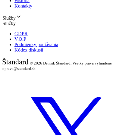
História
Kontakty
Služby
Služby
GDPR
V.O.P
Podmienky používania
Kódex diskusií
© 2026
Denník Štandard, Všetky práva vyhradené |
oprava@standard.sk