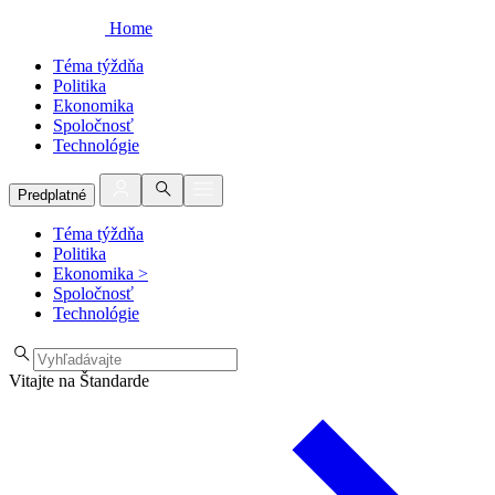
Home
Téma týždňa
Politika
Ekonomika
Spoločnosť
Technológie
Predplatné
Téma týždňa
Politika
Ekonomika
>
Spoločnosť
Technológie
Vitajte na Štandarde