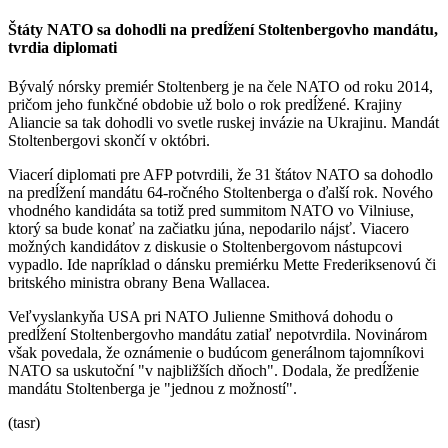
Štáty NATO sa dohodli na predĺžení Stoltenbergovho mandátu,
tvrdia diplomati
Bývalý nórsky premiér Stoltenberg je na čele NATO od roku 2014,
pričom jeho funkčné obdobie už bolo o rok predĺžené. Krajiny
Aliancie sa tak dohodli vo svetle ruskej invázie na Ukrajinu. Mandát
Stoltenbergovi skončí v októbri.
Viacerí diplomati pre AFP potvrdili, že 31 štátov NATO sa dohodlo
na predĺžení mandátu 64-ročného Stoltenberga o ďalší rok. Nového
vhodného kandidáta sa totiž pred summitom NATO vo Vilniuse,
ktorý sa bude konať na začiatku júna, nepodarilo nájsť. Viacero
možných kandidátov z diskusie o Stoltenbergovom nástupcovi
vypadlo. Ide napríklad o dánsku premiérku Mette Frederiksenovú či
britského ministra obrany Bena Wallacea.
Veľvyslankyňa USA pri NATO Julienne Smithová dohodu o
predĺžení Stoltenbergovho mandátu zatiaľ nepotvrdila. Novinárom
však povedala, že oznámenie o budúcom generálnom tajomníkovi
NATO sa uskutoční "v najbližších dňoch". Dodala, že predĺženie
mandátu Stoltenberga je "jednou z možností".
(tasr)