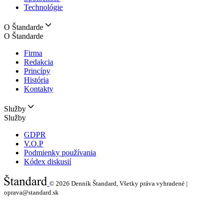
Technológie
O Štandarde
O Štandarde
Firma
Redakcia
Princípy
História
Kontakty
Služby
Služby
GDPR
V.O.P
Podmienky používania
Kódex diskusií
© 2026
Denník Štandard, Všetky práva vyhradené |
oprava@standard.sk