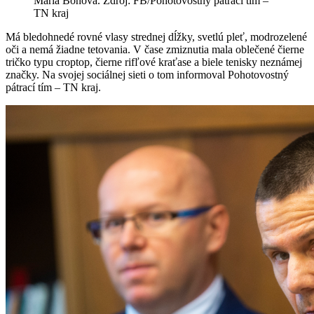
Mária Bónová. Zdroj: FB/Pohotovostný pátrací tím –
TN kraj
Má bledohnedé rovné vlasy strednej dĺžky, svetlú pleť, modrozelené
oči a nemá žiadne tetovania. V čase zmiznutia mala oblečené čierne
tričko typu croptop, čierne rifľové kraťase a biele tenisky neznámej
značky. Na svojej sociálnej sieti o tom informoval Pohotovostný
pátrací tím – TN kraj.