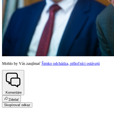
Mohlo by Vás zaujímať
Šimko odchádza, pištoľníci ostávajú
Komentáre
Zdielať
Skopírovať odkaz