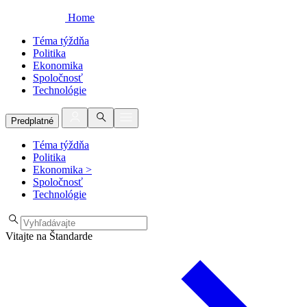
Home
Téma týždňa
Politika
Ekonomika
Spoločnosť
Technológie
Predplatné
Téma týždňa
Politika
Ekonomika
>
Spoločnosť
Technológie
Vitajte na Štandarde