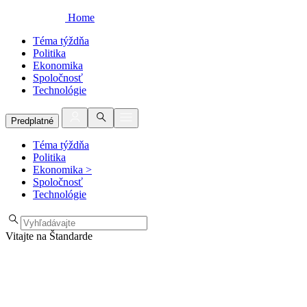
Home
Téma týždňa
Politika
Ekonomika
Spoločnosť
Technológie
Predplatné
Téma týždňa
Politika
Ekonomika
>
Spoločnosť
Technológie
Vitajte na Štandarde