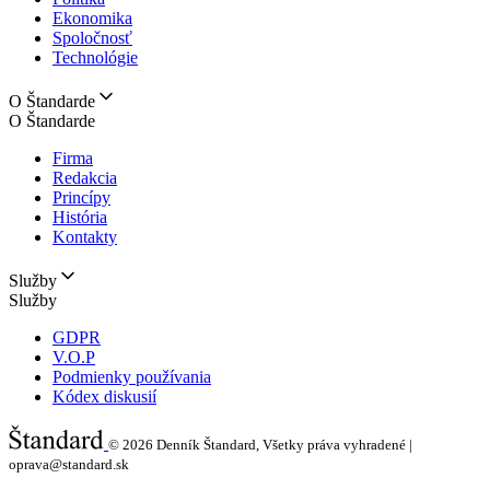
Ekonomika
Spoločnosť
Technológie
O Štandarde
O Štandarde
Firma
Redakcia
Princípy
História
Kontakty
Služby
Služby
GDPR
V.O.P
Podmienky používania
Kódex diskusií
© 2026
Denník Štandard, Všetky práva vyhradené |
oprava@standard.sk