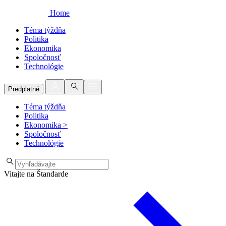
Home
Téma týždňa
Politika
Ekonomika
Spoločnosť
Technológie
Predplatné
Téma týždňa
Politika
Ekonomika
>
Spoločnosť
Technológie
Vitajte na Štandarde