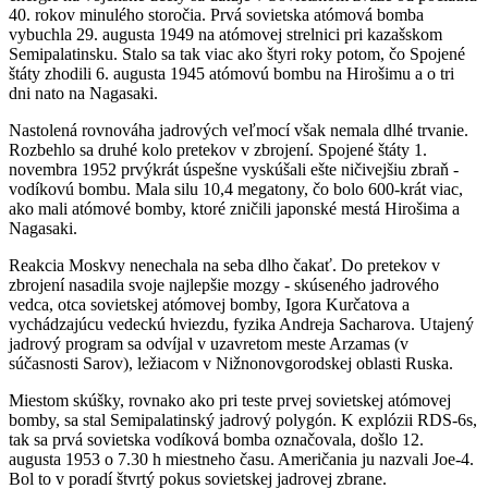
40. rokov minulého storočia. Prvá sovietska atómová bomba
vybuchla 29. augusta 1949 na atómovej strelnici pri kazašskom
Semipalatinsku. Stalo sa tak viac ako štyri roky potom, čo Spojené
štáty zhodili 6. augusta 1945 atómovú bombu na Hirošimu a o tri
dni nato na Nagasaki.
Nastolená rovnováha jadrových veľmocí však nemala dlhé trvanie.
Rozbehlo sa druhé kolo pretekov v zbrojení. Spojené štáty 1.
novembra 1952 prvýkrát úspešne vyskúšali ešte ničivejšiu zbraň -
vodíkovú bombu. Mala silu 10,4 megatony, čo bolo 600-krát viac,
ako mali atómové bomby, ktoré zničili japonské mestá Hirošima a
Nagasaki.
Reakcia Moskvy nenechala na seba dlho čakať. Do pretekov v
zbrojení nasadila svoje najlepšie mozgy - skúseného jadrového
vedca, otca sovietskej atómovej bomby, Igora Kurčatova a
vychádzajúcu vedeckú hviezdu, fyzika Andreja Sacharova. Utajený
jadrový program sa odvíjal v uzavretom meste Arzamas (v
súčasnosti Sarov), ležiacom v Nižnonovgorodskej oblasti Ruska.
Miestom skúšky, rovnako ako pri teste prvej sovietskej atómovej
bomby, sa stal Semipalatinský jadrový polygón. K explózii RDS-6s,
tak sa prvá sovietska vodíková bomba označovala, došlo 12.
augusta 1953 o 7.30 h miestneho času. Američania ju nazvali Joe-4.
Bol to v poradí štvrtý pokus sovietskej jadrovej zbrane.