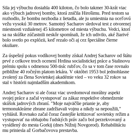
Sila jej výbuchu dosiahla 400 kiloton, čo bolo takmer 30-krát viac
ako výbuch jadrovej bomby, ktorá zničila Hirošimu. Pred testom sa
rozhodlo, že bombu nezhodia z lietadla, ale ju umiestnia na oceľovú
vežu vysokú 30 metrov. Samotný Sacharov sledoval test z otvorenej
miestnosti vzdialenej 45 kilometrov od miesta výbuchu. Vedci, ktorí
sa na skúške zúčastnili neskôr spomínali, že ich udivilo, aké žiarivé
bolo svetlo po explózii, keď rezalo oči aj cez špeciálne čierne
okuliare.
Za úspešný pokus vodíkovej bomby získal Andrej Sacharov od štátu
prvé z celkove troch ocenení Hrdina socialistickej práce a Stalinovu
prémiu spolu s odmenou 500-tisíc rubľov, čo sa v tom čase rovnalo
približne 40 ročným platom lekára. V októbri 1953 bol jednohlasne
zvolený za člena Sovietskej akadémie vied – vo veku 32 rokov sa
stal v histórii najmladším akademikom.
Andrej Sacharov si ale čoraz viac uvedomoval morálny aspekt
svojej práce a začal vystupovať za zákaz respektíve obmedzenie
skúšok jadrových zbraní. "Moje najväčšie prianie je, aby
termonukleárne zbrane zadržiavali vojnu a nikdy sa nepoužili,"
vyhlásil. Rovnako začal čoraz častejšie kritizovať sovietsky režim a
vystupovať na obhajobu ľudských práv začo bol perzekvovaný a
vysídlený do mesta Gorkij (dnes Nižnij Novgorod). Rehabilitáciu
mu priniesla až Gorbačovova prestavba.