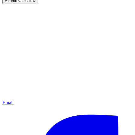
Skopírovať odkaz
Email