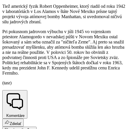
Tiež americký fyzik Robert Oppenheimer, ktorý riadil od roku 1942
v laboratóriách v Los Alamos v štáte Nové Mexiko prísne tajný
projekt vývoja atómovej bomby Manhattan, si uvedomoval ničivú
silu jadrových zbraní.
Pri pokusnom jadrovom výbuchu v júli 1945 vo vojenskom
priestore Alamogordo v nevadskej púšti v Novom Mexiku ostal
šokovaný a sám seba označil za "ničiteľa Zeme". Aj preto sa snažil
presadzovať myšlienku, aby atómová bomba slúžila len ako hrozba
a nie na reálne použitie. V polovici 50. rokov ho obvinili z
podvratnej činnosti proti USA a zo špionáže pre Sovietsky zväz.
Politickej rehabilitácie sa v Spojených štátoch dočkal v roku 1963,
kedy mu prezident John F. Kennedy udelil prestížnu cenu Enrica
Fermiho.
(tasr)
Komentáre
Zdielať