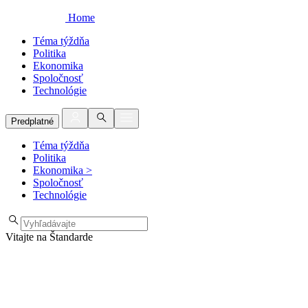
Home
Téma týždňa
Politika
Ekonomika
Spoločnosť
Technológie
Predplatné
Téma týždňa
Politika
Ekonomika
>
Spoločnosť
Technológie
Vitajte na Štandarde