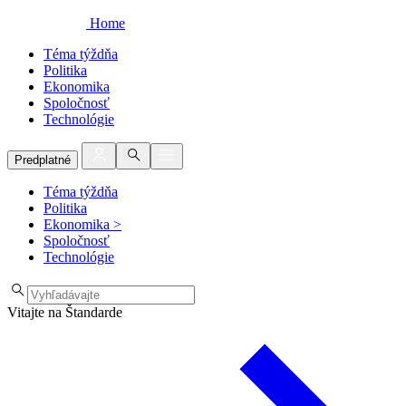
Home
Téma týždňa
Politika
Ekonomika
Spoločnosť
Technológie
Predplatné
Téma týždňa
Politika
Ekonomika
>
Spoločnosť
Technológie
Vitajte na Štandarde