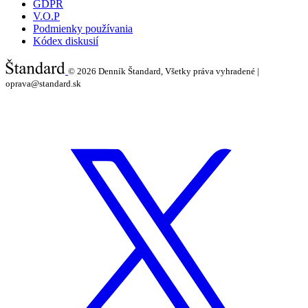
GDPR
V.O.P
Podmienky používania
Kódex diskusií
© 2026
Denník Štandard, Všetky práva vyhradené |
oprava@standard.sk