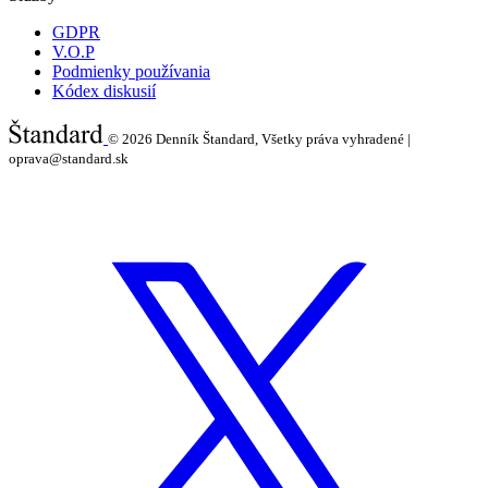
GDPR
V.O.P
Podmienky používania
Kódex diskusií
© 2026
Denník Štandard, Všetky práva vyhradené |
oprava@standard.sk