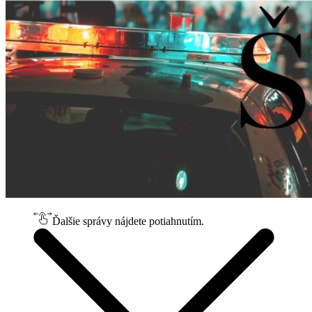
Ďalšie správy nájdete potiahnutím.