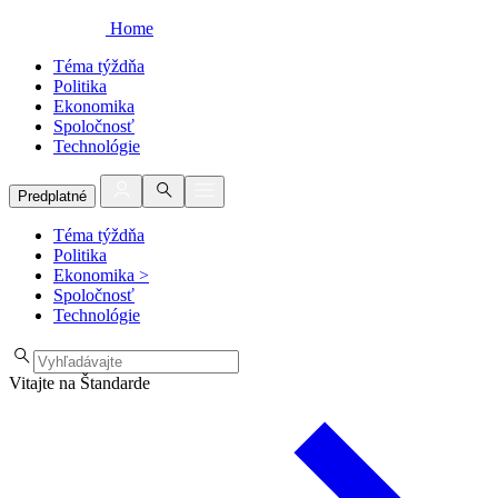
Home
Téma týždňa
Politika
Ekonomika
Spoločnosť
Technológie
Predplatné
Téma týždňa
Politika
Ekonomika
>
Spoločnosť
Technológie
Vitajte na Štandarde