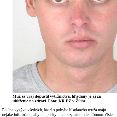
Muž sa vraj dopustil výtržníctva, hľadaný je aj za
ublíženie na zdraví. Foto: KR PZ v Žiline
Polícia vyzýva všetkých, ktorí o pohybe hľadaného muža majú
nejaké informácie, aby ich poskytli na bezplatnom telefónnom čísle