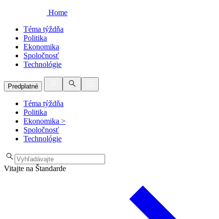
Home
Téma týždňa
Politika
Ekonomika
Spoločnosť
Technológie
Predplatné
Téma týždňa
Politika
Ekonomika
>
Spoločnosť
Technológie
Vitajte na Štandarde