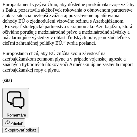
Europarlament vyzýva Úniu, aby dôsledne preskúmala svoje vzťahy
s Baku, pozastavila akékoľvek rokovania o obnovenom partnerstve
a ak sa situácia nezlepší zvážila aj pozastavenie uplatňovania
dohody EÚ o zjednodušení vízového režimu s Azerbajdžanom.
„Rozvíjať strategické partnerstvo s krajinou ako Azerbajdžan, ktorá
očividne porušuje medzinárodné právo a medzinárodné záväzky a
má alarmujúce výsledky v oblasti ľudských práv, je nezlučiteľné s
cieľmi zahraničnej politiky EÚ,“ tvrdia poslanci.
Europoslanci chcú, aby EÚ znížila svoju závislosť na
azerbajdžanskom zemnom plyne a v prípade vojenskej agresie a
značných hybridných útokov voči Arménsku úplne zastavila import
azerbajdžanskej ropy a plynu.
(sita)
Komentáre
Zdielať
Skopírovať odkaz