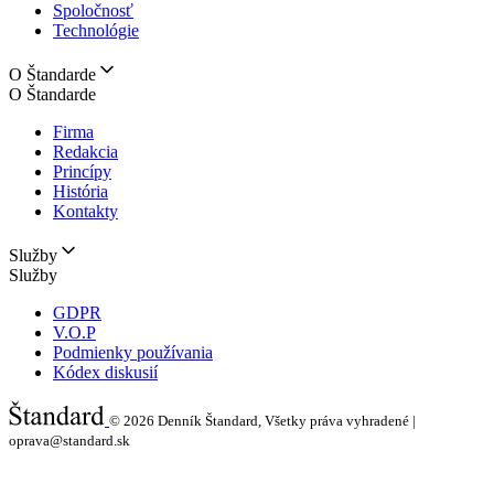
Spoločnosť
Technológie
O Štandarde
O Štandarde
Firma
Redakcia
Princípy
História
Kontakty
Služby
Služby
GDPR
V.O.P
Podmienky používania
Kódex diskusií
© 2026
Denník Štandard, Všetky práva vyhradené |
oprava@standard.sk