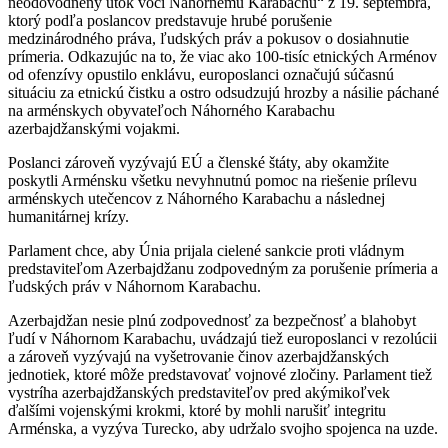
neodôvodnený útok voči Náhornému Karabachu“ z 19. septembra,
ktorý podľa poslancov predstavuje hrubé porušenie
medzinárodného práva, ľudských práv a pokusov o dosiahnutie
prímeria. Odkazujúc na to, že viac ako 100-tisíc etnických Arménov
od ofenzívy opustilo enklávu, europoslanci označujú súčasnú
situáciu za etnickú čistku a ostro odsudzujú hrozby a násilie páchané
na arménskych obyvateľoch Náhorného Karabachu
azerbajdžanskými vojakmi.
Poslanci zároveň vyzývajú EÚ a členské štáty, aby okamžite
poskytli Arménsku všetku nevyhnutnú pomoc na riešenie prílevu
arménskych utečencov z Náhorného Karabachu a následnej
humanitárnej krízy.
Parlament chce, aby Únia prijala cielené sankcie proti vládnym
predstaviteľom Azerbajdžanu zodpovedným za porušenie prímeria a
ľudských práv v Náhornom Karabachu.
Azerbajdžan nesie plnú zodpovednosť za bezpečnosť a blahobyt
ľudí v Náhornom Karabachu, uvádzajú tiež europoslanci v rezolúcii
a zároveň vyzývajú na vyšetrovanie činov azerbajdžanských
jednotiek, ktoré môže predstavovať vojnové zločiny. Parlament tiež
vystríha azerbajdžanských predstaviteľov pred akýmikoľvek
ďalšími vojenskými krokmi, ktoré by mohli narušiť integritu
Arménska, a vyzýva Turecko, aby udržalo svojho spojenca na uzde.