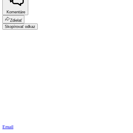
Komentáre
Zdielať
Skopírovať odkaz
Email