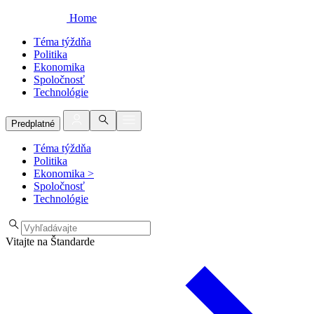
Home
Téma týždňa
Politika
Ekonomika
Spoločnosť
Technológie
Predplatné
Téma týždňa
Politika
Ekonomika
>
Spoločnosť
Technológie
Vitajte na Štandarde