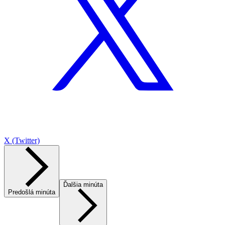
X (Twitter)
Ďalšia minúta
Predošlá minúta