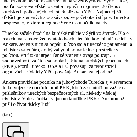
intenzívnom nočnom ostreľovaní na severovýchode Sýrie. Útoky
podľa pozorovateľského centra neprežilo najmenej 20 členov
kurdských policajných jednotiek blízkych YPG. Najmenej 50
ďalších je zranených a očakáva sa, že počet obetí stúpne. Turecko
nespresnilo, v ktorom regióne Sýrie uskutočnilo nálety.
Turecko začalo útočiť na kurdské milície v Sýrii vo štvrtok. Išlo o
reakciu na samovražedný útok dvoch atentátnikov minulú nedeľu v
Ankare. Jeden z nich sa odpálil blízko sídla tureckého parlamentu a
ministerstva vnútra, druhý zahynul pri následnej prestrelke s
políciou. Pri útoku utrpeli ľahké zranenia dvaja policajti. K
zodpovednosti za útok sa prihlásila Strana kurdských pracujúcich
(PKK), ktorú Turecko, USA a EÚ považujú za teroristickú
organizáciu. Oddiely YPG považuje Ankara za jej odnož.
Ankara pravidelne podniká na juhovýchode Turecka aj v severnom
Iraku vojenské operácie proti PKK, ktorá zase útočí prevažne na
príslušníkov tureckých bezpečnostných síl, niekedy však aj
civilistov. V desaťročia trvajúcom konflikte PKK s Ankarou už
prišli o život tisícky ľudí.
(tasr)