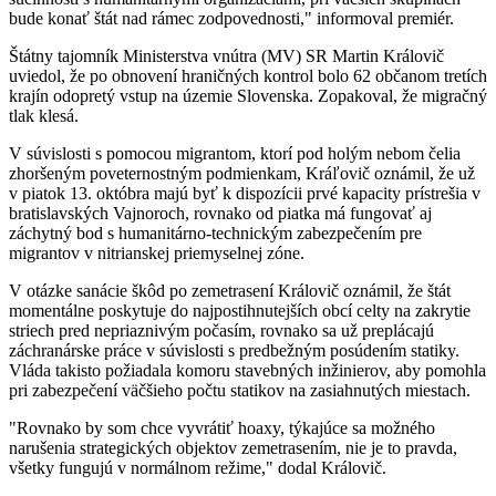
bude konať štát nad rámec zodpovednosti," informoval premiér.
Štátny tajomník Ministerstva vnútra (MV) SR Martin Královič
uviedol, že po obnovení hraničných kontrol bolo 62 občanom tretích
krajín odopretý vstup na územie Slovenska. Zopakoval, že migračný
tlak klesá.
V súvislosti s pomocou migrantom, ktorí pod holým nebom čelia
zhoršeným poveternostným podmienkam, Kráľovič oznámil, že už
v piatok 13. októbra majú byť k dispozícii prvé kapacity prístrešia v
bratislavských Vajnoroch, rovnako od piatka má fungovať aj
záchytný bod s humanitárno-technickým zabezpečením pre
migrantov v nitrianskej priemyselnej zóne.
V otázke sanácie škôd po zemetrasení Královič oznámil, že štát
momentálne poskytuje do najpostihnutejších obcí celty na zakrytie
striech pred nepriaznivým počasím, rovnako sa už preplácajú
záchranárske práce v súvislosti s predbežným posúdením statiky.
Vláda takisto požiadala komoru stavebných inžinierov, aby pomohla
pri zabezpečení väčšieho počtu statikov na zasiahnutých miestach.
"Rovnako by som chce vyvrátiť hoaxy, týkajúce sa možného
narušenia strategických objektov zemetrasením, nie je to pravda,
všetky fungujú v normálnom režime," dodal Královič.