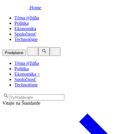
Home
Téma týždňa
Politika
Ekonomika
Spoločnosť
Technológie
Predplatné
Téma týždňa
Politika
Ekonomika
>
Spoločnosť
Technológie
Vitajte na Štandarde