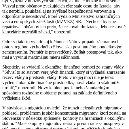
byť využitá v núdzových situáciách, ak nie je možné iné riešenie.
Vyzval preto občanov zvažujúcich ešte stále cestu do Izraela, aby
tak nerobili, poukázal aj na zvýšené bezpečnostné varovanie a
odporúčanie necestovať, ktoré vydalo Ministerstvo zahraničných
vecí a európskych záležitostí (MZVEZ) SR. "Nechceli by sme
repatriovať občanov len preto, že cestovali do Izraela, lebo cestovné
kancelárie nezrušili zájazd," upozornil.
Ódor sa takisto vyjadril aj k činnosti štátu v prípade záchranných
prác v regióne východného Slovenska postihnutého pondelkovým
zemetrasením. Premiér je presvedčený, že štát postupoval tak, ako
mal a vyvinul maximálnu mieru súčinnosti.
Skepticky sa vyjadril k okamžitej finančnej pomoci zo strany vlády.
"Súvisí to so stavom verejných financií, ktorý si vyžiadal zmrazenie
rezerv vlády a predsedu vlády. Preto v mojej moci nie je teraz
vyčleniť okamžite finančné prostriedky, nová vláda to však môže
urobiť," upozornil. Nový kabinet podľa neho štandardným
spôsobom rozhodne o objeme pomoci na základe definitívneho
vyčíslenia škôd.
V súvislosti s migráciou uviedol, že tranzit nelegálnych migrantov
poklesol, problémom je skôr koncentrácia migrantov, ktorí zostali na
Slovensku v dôsledku sprísnenej kontroly na hraniciach s okolitými
štátmi. "Malé skupiny migrantov riešia v prvom rade samosprávy v
súčinnosti s humanitárnymi organizáciami, pri väčších skupinách