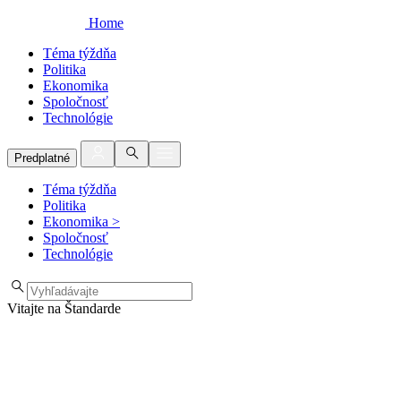
Home
Téma týždňa
Politika
Ekonomika
Spoločnosť
Technológie
Predplatné
Téma týždňa
Politika
Ekonomika
>
Spoločnosť
Technológie
Vitajte na Štandarde