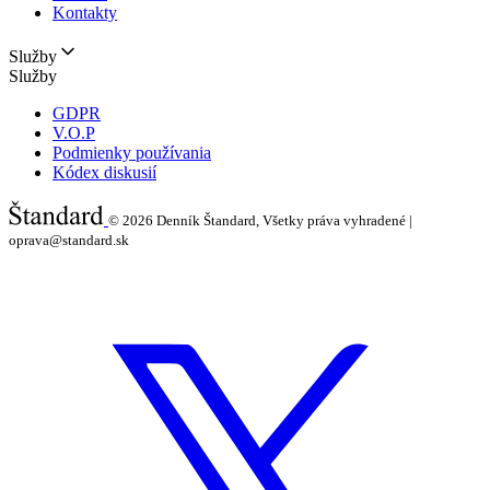
Kontakty
Služby
Služby
GDPR
V.O.P
Podmienky používania
Kódex diskusií
© 2026
Denník Štandard, Všetky práva vyhradené |
oprava@standard.sk