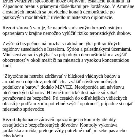
Izrael výrazným spôsobom môže ovplyvniť eskaláciu konfliktu na
Západnom brehu s priamymi dôsledkami pre Jordánsko. V Ammáne
a ostatných mestách sa pravidelne konajú demonštrácie po
piatkových modlitbách," uviedlo ministerstvo diplomacie.
Rezort zároveň varuje, že napriek sprísneným bezpečnostným
opatreniam v krajine nemožno vylúčiť riziko teroristických útokov.
Zvýšená bezpečnostná hrozba sa aktuálne týka prihraničných
regiónov susediacich s Izraelom, Sýriou a palestínskymi územiami.
Ministerstvo radí vyhýbať sa prípadným demonštráciám a zvýšiť
obozretnosť v okolí mešít či na miestach s vysokou koncentráciou
ľudí.
"Zbytočne sa netreba zdržiavať v blízkosti vládnych budov a
armádnych objektov, nefotiť ich a zvážiť návštevu nočných
podnikov a barov," dodalo MZVEZ. Neodporúča ani návštevu
utečeneckých táborov. Hlavné turistické destinácie sú zatiaľ
považované za bezpečné. Pri cestách do odľahlejších vidieckych
oblastí je podľa rezortu potrebné zvýšiť opatrnosť, prípadne si najať
miestneho sprievodcu.
Rezort diplomacie zároveň upozorňuje na kontroly identity
cestujúcich z bezpečnostných dôvodov. Kontroly vykonáva
jordánska armáda, preto je vždy potrebné mať pri sebe pas alebo
jeho kópiu.