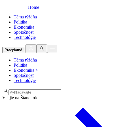
Home
Téma týždňa
Politika
Ekonomika
Spoločnosť
Technológie
Predplatné
Téma týždňa
Politika
Ekonomika
>
Spoločnosť
Technológie
Vitajte na Štandarde