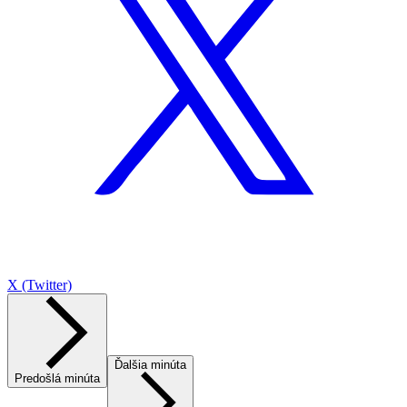
X (Twitter)
Ďalšia minúta
Predošlá minúta