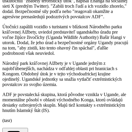
uskutočnili "zbabelý teroristický útok", napísal Enanga na sociálnej
sieti X (predtým Twitter). "Zabili troch ľudí a ich vozidlo zhorelo,"
dodal. Bezpečnostné sily podľa neho "reagovali okamžite a
agresívne prenasledujú podozrivých povstalcov ADF".
Útočníci zapálili vozidlo s turistami v blízkosti Národného parku
kráľovnej Alžbety, uviedol predstaviteľ ugandského úradu pre
voľne žijúce živočíchy (Uganda Wildlife Authority) Bašir Hangi v
utorok. Dodal, že jeho úrad a bezpečnostné orgány Ugandy pracujú
na tom, "aby zistili, kto tento ohavný čin spáchal", ďalšie
podrobnosti však neuviedol.
Národný park kráľovnej Alžbety je v Ugande jedným z
najobľúbenejších, nachádza v odľahlej oblasti pri hraniciach s
Kongom. Obdobný útok je v tejto východoafrickej krajine
ojedinelý. Ugandské jednotky sa snažia vytlačiť extrémistických
povstalcov zo svojho územia.
ADF je povstalecká skupina, ktorá pôvodne vznikla v Ugande, ale
momentálne pôsobí v oblasti východného Konga, ktorú ovládajú
desiatky ozbrojených skupín. Majú tiež kontakty s extrémistickým
hnutím Islamský štát (IS).
(tasr)