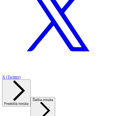
X (Twitter)
Ďalšia minúta
Predošlá minúta