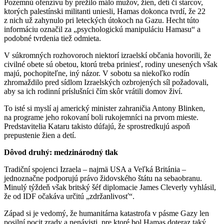
Pozemnú ofenzívu by prežilo málo mužov, žien, detí či starcov,
ktorých palestínski militanti uniesli, Hamas dokonca tvrdí, že 22
z nich už zahynulo pri leteckých útokoch na Gazu. Hecht túto
informáciu označil za „psychologickú manipuláciu Hamasu“ a
podobné tvrdenia tiež odmieta.
V súkromných rozhovoroch niektorí izraelskí občania hovorili, že
civilné obete sú obetou, ktorú treba priniesť, rodiny unesených však
majú, pochopiteľne, iný názor. V sobotu sa niekoľko rodín
zhromaždilo pred sídlom Izraelských ozbrojených síl požadovali,
aby sa ich rodinní príslušníci čím skôr vrátili domov živí.
To isté si myslí aj americký minister zahraničia Antony Blinken,
na programe jeho rokovaní boli rukojemníci na prvom mieste.
Predstavitelia Kataru takisto dúfajú, že sprostredkujú aspoň
prepustenie žien a detí.
Dôvod druhý: medzinárodný tlak
Tradiční spojenci Izraela – najmä USA a Veľká Británia –
jednoznačne podporujú právo židovského štátu na sebaobranu.
Minulý týždeň však britský šéf diplomacie James Cleverly vyhlásil,
že od IDF očakáva určitú „zdržanlivosť“.
Západ si je vedomý, že humanitárna katastrofa v pásme Gazy len
posilní pocit zrady a nenávisti, pre ktoré bol Hamas doteraz taký