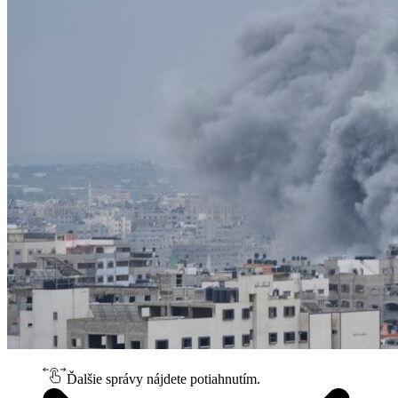
Ďalšie správy nájdete potiahnutím.