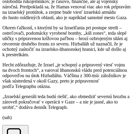
oslobodila rukojemníkov, je časovo, finančne, ale aj vojensky
náročná. Predpokladá sa, že Hamas venoval viac ako rok prípravám
na izraelský protiútok, a zrejme bude viesť izraelskú armádu
do husto osídlených oblastí, ako je napríklad samotné mesto Gaza.
Okrem ťažkostí, s ktorými by sa Izraelčania pri postupe stretli –
ostreľovači, podomácky vyrobené bomby, „kill zones“, teda slepé
uličky s pripravenou krížovou paľbou – hrozí ozbrojeným silám aj
otvorenie druhého frontu zo severu. Hizballáh už naznačil, že je
ochotný zaútočiť na izraelsko-libanonskej hranici, kde už došlo aj
k prestrelkám.
Hecht zdôrazňuje, že Izrael „je schopný a pripravený viesť vojnu
na dvoch frontoch“, a varoval libanonskú vládu pred potenciálnou
odpoveďou na útok Hizballáhu. Väčšina z 300-tisíc záložníkov je
však sústredená v okolí Gazy, preto je pripravenosť
podľa Telegraphu otázna.
„Izraelskí generáli teda budú riešiť, ako obmedziť severnú hrozbu a
zároveň pokračovať v operácii v Gaze – a nie je jasné, ako to
urobiť,“ dodáva denník Telegraph.
(sab)