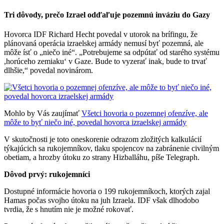
Tri dôvody, prečo Izrael odďaľuje pozemnú inváziu do Gazy
Hovorca IDF Richard Hecht povedal v utorok na brífingu, že
plánovaná operácia izraelskej armády nemusí byť pozemná, ale
môže ísť o „niečo iné“. „Potrebujeme sa odpútať od starého systému
,horúceho zemiaku‘ v Gaze. Bude to vyzerať inak, bude to trvať
dlhšie,“ povedal novinárom.
Mohlo by Vás zaujímať
Všetci hovoria o pozemnej ofenzíve, ale
môže to byť niečo iné, povedal hovorca izraelskej armády
V skutočnosti je toto oneskorenie odrazom zložitých kalkulácií
týkajúcich sa rukojemníkov, tlaku spojencov na zabránenie civilným
obetiam, a hrozby útoku zo strany Hizballáhu, píše Telegraph.
Dôvod prvý: rukojemníci
Dostupné informácie hovoria o 199 rukojemníkoch, ktorých zajal
Hamas počas svojho útoku na juh Izraela. IDF však dlhodobo
tvrdia, že s hnutím nie je možné rokovať.