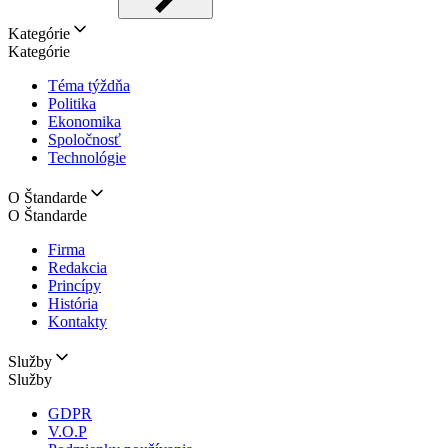
Kategórie
Kategórie
Téma týždňa
Politika
Ekonomika
Spoločnosť
Technológie
O Štandarde
O Štandarde
Firma
Redakcia
Princípy
História
Kontakty
Služby
Služby
GDPR
V.O.P