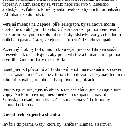
úspešný. Nadôvažok by sa vrátilo nepriateľstvo v izraelsko-
arabských vzťahoch, ktoré by sabotovalo snahy o ich normalizáciu
(Abrahámske dohody).
Verejná mienka na Západe, píše Telegraph, by sa znova mohla
čiastočne obrátiť proti Izraelu. Už v súčasnosti po bombardovaní,
pri ktorom zahynulo okolo tritisíc ľudí, odstávke vody či totálnom
obliehaní pásma Gazy, verejnosť stráca voči Izraelu sympatie.
Pozemný útok by bol omnoho krvavejší, preto sa Blinken snaží
presvedčiť Izrael a Egypt, aby pre civilistov a humanitárnu pomoc
otvorili južný koridor v meste Rafa.
Izrael predĺžil pôvodnú 24-hodinovú lehotu na evakuáciu zo severu
pásma „naneurčito“ zrejme z toho istého dôvodu. Prvý návrh okrem
toho kritizovali aj mnohé ľudskoprávne organizácie.
Samozrejme, nie je jasné, ako si izraelská vláda predstavuje koniec
vojny. Niektorí navrhujú neobmedzenú okupáciu a návrat
židovských osád, iným by stačila spriatelená vláda, ktorá by
nahradila Hamas.
Dôvod tretí: vojenská stránka
Invázia do pásma Gazy, ktorá by „zničila“ Hamas, a zároveň