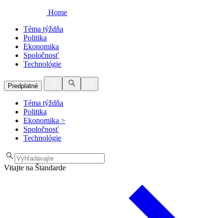
Home
Téma týždňa
Politika
Ekonomika
Spoločnosť
Technológie
Predplatné
Téma týždňa
Politika
Ekonomika
>
Spoločnosť
Technológie
Vitajte na Štandarde