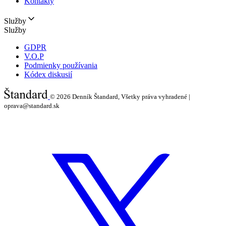
Kontakty
Služby
Služby
GDPR
V.O.P
Podmienky používania
Kódex diskusií
© 2026
Denník Štandard, Všetky práva vyhradené |
oprava@standard.sk