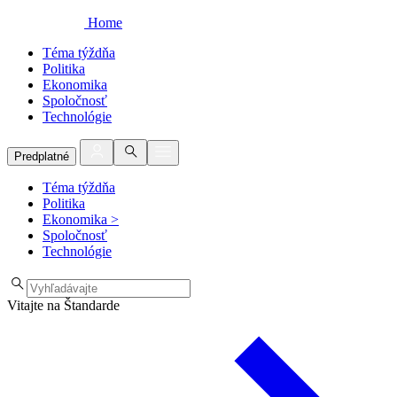
Home
Téma týždňa
Politika
Ekonomika
Spoločnosť
Technológie
Predplatné
Téma týždňa
Politika
Ekonomika
>
Spoločnosť
Technológie
Vitajte na Štandarde