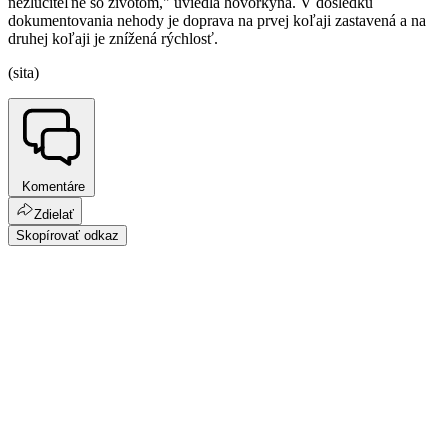
nezlučiteľné so životom," uviedla hovorkyňa. V dôsledku
dokumentovania nehody je doprava na prvej koľaji zastavená a na
druhej koľaji je znížená rýchlosť.
(sita)
Komentáre
Zdielať
Skopírovať odkaz