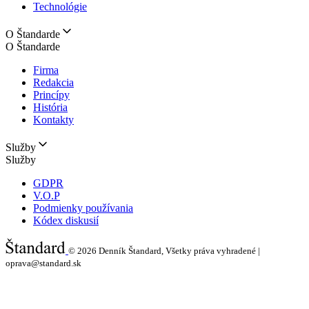
Technológie
O Štandarde
O Štandarde
Firma
Redakcia
Princípy
História
Kontakty
Služby
Služby
GDPR
V.O.P
Podmienky používania
Kódex diskusií
© 2026
Denník Štandard, Všetky práva vyhradené |
oprava@standard.sk