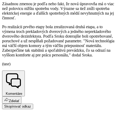
Zásadnou zmenou je podľa neho fakt, že nová úpravovňa má o viac
než polovicu nižšiu spotrebu vody. Výrazne sa tiež zníži spotreba
elektrickej energie a ďalších spotrebných médií nevyhnutných na jej
činnosť.
Po realizácii prvého etapy bola zrealizovaná druhá etapa, a to
výmena troch prekladových dverových a jedného neprekladového
dverového dezinfektora. Podľa Sroku doterajšie boli opotrebované,
poruchové a už nespĺňali požadované parametre. "Nová technológia
má väčší objem komory a tým väčšiu priepustnosť materiálu.
Zabezpečíme tak stabilnú a spoľahlivú prevádzku, čo sa odrazí na
vyššom komforte aj pre prácu personálu," dodal Sroka.
(tasr)
Komentáre
Zdielať
Skopírovať odkaz