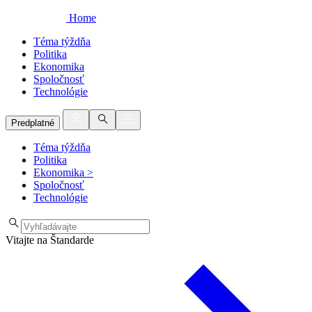
Home
Téma týždňa
Politika
Ekonomika
Spoločnosť
Technológie
Predplatné
Téma týždňa
Politika
Ekonomika
>
Spoločnosť
Technológie
Vitajte na Štandarde