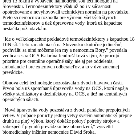
pred 13 rokmi a vybavené najmodernejšou technológiou na
Slovensku. Termodezinfektory však už boli v súčasnosti
opotrebované a nevyhovovali technickým normám na prevádzku.
Preto sa nemocnica rozhodla pre výmenu všetkých štyroch
termodezinfektorov a tiež úpravovne vody, ktorá už kapacitne
nestačila požiadavkám.
"Ide o veľkokapacitné prekladové termodezinfektory s kapacitou 18
DIN sít. Tieto zariadenia sú na Slovensku skutočne jedinečné,
pochváliť sa nimi môžeme len my a nemocnica Bory," povedala
vedúca sestra OCS Katarína Jendrušáková s tým, že pracujú
prioritne pre centrálne operačné sály, ale aj pre oddelenia,
ambulancie i pre externých odberateľov, a to v dvojzmennej
prevádzke.
Obnova celej technológie pozostávala z dvoch hlavných častí.
Prvou bola už spomínaná úpravovňa vody na OCS, ktorá napája
všetky sterilizátory a dezinfektory na OCS, a tiež na centrálnych
operačných sálach.
"Nová úpravovňa vody pozostáva z dvoch paralelne prepojených
vetiev. V prípade poruchy jednej vetvy systém automatický prepne
druhú na plný výkon, ktorý dokáže pokryť potreby strojov a
zabezpečiť plynulú prevádzku bez obmedzení," vysvetlil
biomedicínsky inžinier nemocnice Dávid Sroka.