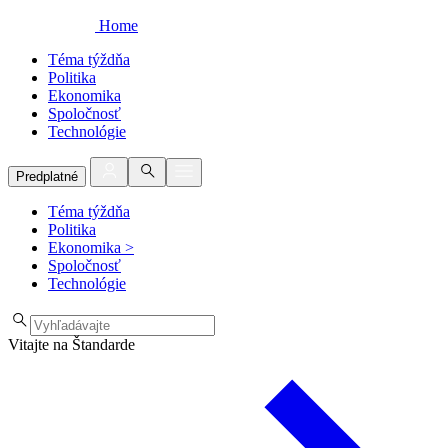
Home
Téma týždňa
Politika
Ekonomika
Spoločnosť
Technológie
Predplatné
Téma týždňa
Politika
Ekonomika
>
Spoločnosť
Technológie
Vitajte na Štandarde