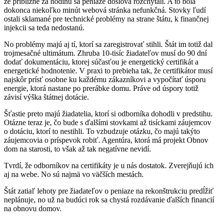
že približne za hodinu sa peniaze doslova rozchytali. A to bola
dokonca niekoľko minút webová stránka nefunkčná. Stovky ľudí
ostali sklamané pre technické problémy na strane štátu, k finančnej
injekcii sa teda nedostanú.
No problémy majú aj tí, ktorí sa zaregistrovať stihli. Štát im totiž dal
trojmesačné ultimátum. Zhruba 10-tisíc žiadateľov musí do 90 dní
dodať dokumentáciu, ktorej súčasťou je energetický certifikát a
energetické hodnotenie. V praxi to prebieha tak, že certifikátor musí
najskôr prísť osobne ku každému zákazníkovi a vypočítať úsporu
energie, ktorá nastane po prerábke domu. Práve od úspory totiž
závisí výška štátnej dotácie.
Šťastie preto majú žiadatelia, ktorí si odborníka dohodli v predstihu.
Otázne teraz je, čo bude s ďalšími stovkami až tisíckami záujemcov
o dotáciu, ktorí to nestihli. To vzbudzuje otázku, čo majú takýto
záujemcovia o príspevok robiť. Agentúra, ktorá má projekt Obnov
dom na starosti, to však až tak negatívne nevidí.
Tvrdí, že odborníkov na certifikáty je u nás dostatok. Zverejňujú ich
aj na webe. No sú najmä vo väčších mestách.
Štát zatiaľ lehoty pre žiadateľov o peniaze na rekonštrukciu predĺžiť
neplánuje, no už na budúci rok sa chystá rozdávanie ďalších financií
na obnovu domov.