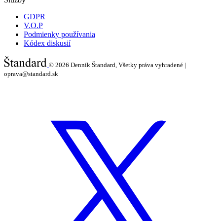
GDPR
V.O.P
Podmienky používania
Kódex diskusií
© 2026
Denník Štandard, Všetky práva vyhradené |
oprava@standard.sk