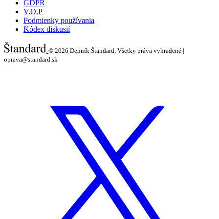
GDPR
V.O.P
Podmienky používania
Kódex diskusií
© 2026
Denník Štandard, Všetky práva vyhradené |
oprava@standard.sk