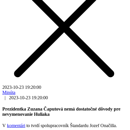
2023-10-23 19:20:00
Minúta
|
2023-10-23 19:20:00
Prezidentka Zuzana Čaputová nemá dostatočné dôvody pre
nevymenovanie Huliaka
V
k
o
m
e
n
t
á
r
i
to tvrdí spolupracovník Štandardu Jozef Onačilla.