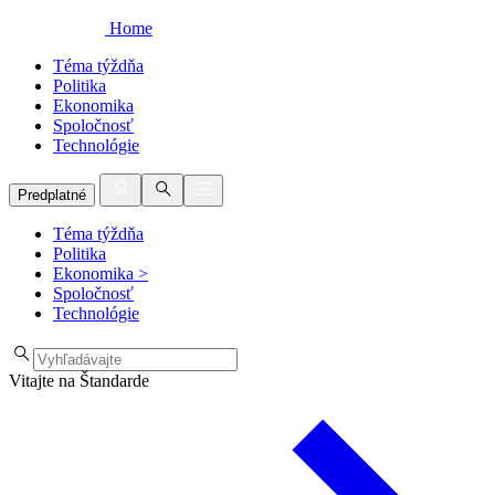
Home
Téma týždňa
Politika
Ekonomika
Spoločnosť
Technológie
Predplatné
Téma týždňa
Politika
Ekonomika
>
Spoločnosť
Technológie
Vitajte na Štandarde