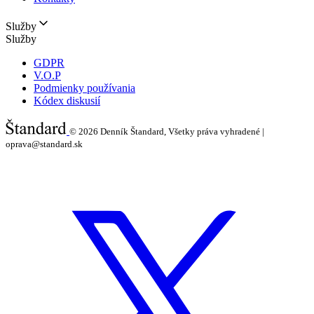
Služby
Služby
GDPR
V.O.P
Podmienky používania
Kódex diskusií
© 2026
Denník Štandard, Všetky práva vyhradené |
oprava@standard.sk