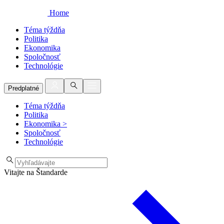
Home
Téma týždňa
Politika
Ekonomika
Spoločnosť
Technológie
Predplatné
Téma týždňa
Politika
Ekonomika
>
Spoločnosť
Technológie
Vitajte na Štandarde