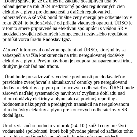
„Dobrá správa je, že už dnes na základe dostupných údajov
odhadujeme na rok 2024 medziročný pokles regulovaných cien
elektriny a plynu pre domácnosti a ďalších regulovaných
odberateľov. Aké však budú finálne ceny energií pre odberateľov v
roku 2024, to bude závisieť od prijatia vládnych opatrení. ÚRSO je
v tomto smere pripravené na efektívnu spoluprácu s vládou SR v
medziach svojich zákonných kompetencií nezávislého regulátora,"
priblížil vorca úradu Radoslav Igaz.
Zároveň informoval o návrhu opatrení od ÚRSO, ktorými by sa
zabezpečila väčšia konkurencia na trhu neregulovanej dodávky
elektriny a plynu. Prvým návrhom je podpora transparentnosti trhu,
druhým je dohľad nad trhom.
„Úrad bude presadzovať zavedenie povinnosti pre dodávateľov
pravidelne zverejňovať a aktualizovať cenníky pre neregulovanú
dodávku elektriny a plynu pre koncových odberateľov. ÚRSO bude
zároveň naďalej systematicky navrhovať zvýšenie dohľadu nad
trhom dodávky elektriny a plynu, ako aj povinný reporting a
hodnotenie nákupných a predajných transakcií na neregulovanom
trhu dodávky elektriny a plynu pre koncových odberateľov v SR"
dodal Igaz.
Úrad z vlastného podnetu v utorok (24. 10.) znížil ceny pre štyri
vodárenské spoločnosti, ktoré boli pôvodne platné od začiatku tohto
roka. Ide o vodárenské spoločnosti, ktorým výrazne poklesli