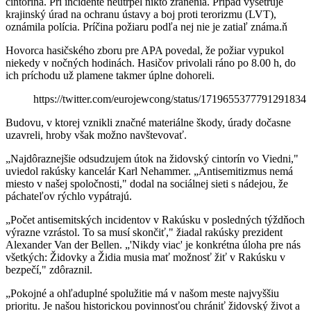
cintorína. Pri incidente neutrpel nikto zranenia. Prípad vyšetruje
krajinský úrad na ochranu ústavy a boj proti terorizmu (LVT),
oznámila polícia. Príčina požiaru podľa nej nie je zatiaľ známa.ň
Hovorca hasičského zboru pre APA povedal, že požiar vypukol
niekedy v nočných hodinách. Hasičov privolali ráno po 8.00 h, do
ich príchodu už plamene takmer úplne dohoreli.
https://twitter.com/eurojewcong/status/1719655377791291834
Budovu, v ktorej vznikli značné materiálne škody, úrady dočasne
uzavreli, hroby však možno navštevovať.
„Najdôraznejšie odsudzujem útok na židovský cintorín vo Viedni,"
uviedol rakúsky kancelár Karl Nehammer. „Antisemitizmus nemá
miesto v našej spoločnosti," dodal na sociálnej sieti s nádejou, že
páchateľov rýchlo vypátrajú.
„Počet antisemitských incidentov v Rakúsku v posledných týždňoch
výrazne vzrástol. To sa musí skončiť," žiadal rakúsky prezident
Alexander Van der Bellen. „'Nikdy viac' je konkrétna úloha pre nás
všetkých: Židovky a Židia musia mať možnosť žiť v Rakúsku v
bezpečí," zdôraznil.
„Pokojné a ohľaduplné spolužitie má v našom meste najvyššiu
prioritu. Je našou historickou povinnosťou chrániť židovský život a