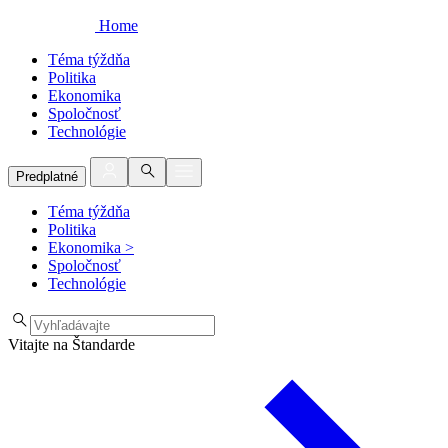
Home
Téma týždňa
Politika
Ekonomika
Spoločnosť
Technológie
Predplatné
Téma týždňa
Politika
Ekonomika
>
Spoločnosť
Technológie
Vitajte na Štandarde