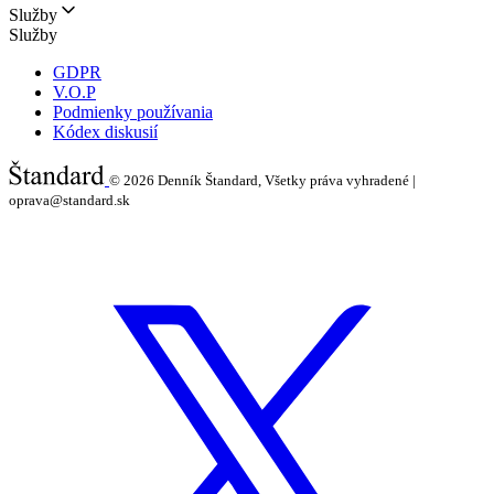
Služby
Služby
GDPR
V.O.P
Podmienky používania
Kódex diskusií
© 2026
Denník Štandard, Všetky práva vyhradené |
oprava@standard.sk