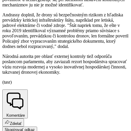
mechanizmov ju nie je možné identifikovať.
Andrassy doplnil, že drony sú bezpečnostným rizikom z hľadiska
prevádzky kritickej infraštruktúry štátu, napríklad pre letiská,
jadrové elektrárne či vodné zdroje. "Štát napriek tomu, že ešte v
roku 2019 identifikoval významné problémy priamo súvisiace s
povoľovaním, prevádzkou či kontrolou dronov, len formálne poveril
Policajný zbor vypracovaním strategického dokumentu, ktorý
dodnes nebol rozpracovaný," dodal.
Národná autorita pre oblasť externej kontroly tiež odporúča
poslancom parlamentu, aby zaviazali rezort hospodárstva spracovať
víziu rozvoja modernej a vysoko inovatívnej hospodárskej činnosti,
takzvanej dronovej ekonomiky.
(tasr)
Komentáre
Zdielať
Skopírovať odkaz