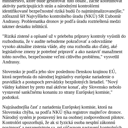
ministerstvo, ktoré bude gestorovať túto oblasť, začne koordinovať
aktivity participujúcich strán a národnými kontrolórmi
identifikované bezpečnostné riziká budú čo najminimalizovanejšie,"
zdôraznil šéf Najvyššieho kontrolného úradu (NKÚ) SR Ľubomír
Andrassy. Problematika dronov je podľa úradu roztrieštená medzi
takmer desiatku inštitúcií.
"Riziká zistené a opísané už v priebehu prípravy kontroly vyústili do
rozhodnutia, že v audite nebudeme pokračovať a odovzdáme
vysoko aktuálne zistenia vláde, aby ona rozhodla ako ďalej, aké
legislatívne zmeny je potrebné pripraviť a ako nastaviť manažment
tohto nového, bezpečnostne veľmi citlivého problému," vysvetlil
Andrassy.
Slovensko je podľa jeho slov poslednou členskou krajinou EÚ,
ktorá neprebrala do národnej legislatívy európske nariadenie o
pravidlách a postupoch prevádzky bezpilotných lietadiel. "Nový
vládny kabinet by preto mal aktívne konať, aby Slovensko nebolo
vystavené sankčnému konaniu zo strany Európskej komisie,"
podotkol.
Najzásadnejšia časť z nariadenia Európskej komisie, ktorá na
Slovensku chýba, sa podľa NKÚ týka registrov majiteľov dronov.
Národný systém je postavený len na osobnej zodpovednosti pilotov.
Kontrolóri upozorňujú, že ak si fyzická osoba nesplní zákonnú
povinnosť a nezaregistruje sa, pri súčasnom nastavení kontrolných