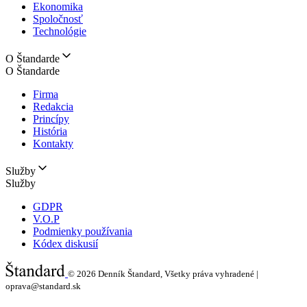
Ekonomika
Spoločnosť
Technológie
O Štandarde
O Štandarde
Firma
Redakcia
Princípy
História
Kontakty
Služby
Služby
GDPR
V.O.P
Podmienky používania
Kódex diskusií
© 2026
Denník Štandard, Všetky práva vyhradené |
oprava@standard.sk