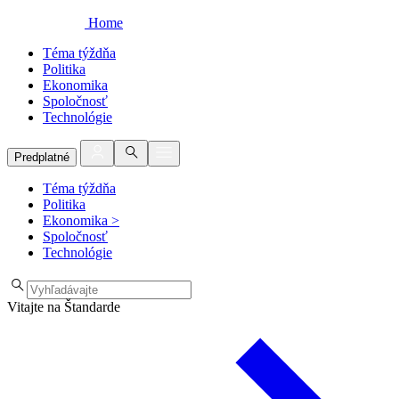
Home
Téma týždňa
Politika
Ekonomika
Spoločnosť
Technológie
Predplatné
Téma týždňa
Politika
Ekonomika
>
Spoločnosť
Technológie
Vitajte na Štandarde