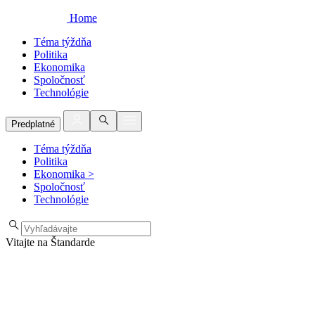
Home
Téma týždňa
Politika
Ekonomika
Spoločnosť
Technológie
Predplatné
Téma týždňa
Politika
Ekonomika
>
Spoločnosť
Technológie
Vitajte na Štandarde