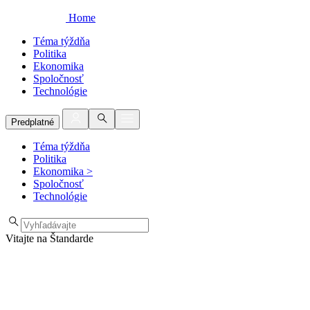
Home
Téma týždňa
Politika
Ekonomika
Spoločnosť
Technológie
Predplatné
Téma týždňa
Politika
Ekonomika
>
Spoločnosť
Technológie
Vitajte na Štandarde