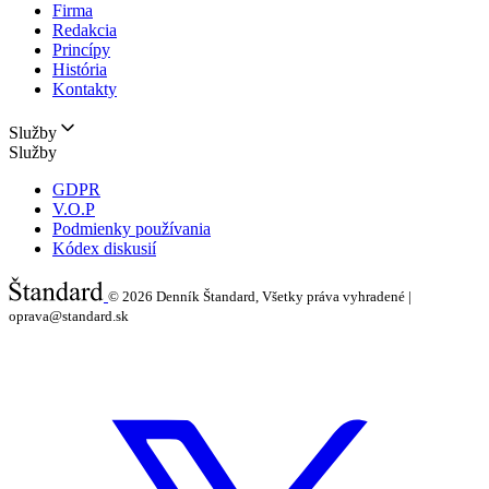
Firma
Redakcia
Princípy
História
Kontakty
Služby
Služby
GDPR
V.O.P
Podmienky používania
Kódex diskusií
© 2026
Denník Štandard, Všetky práva vyhradené |
oprava@standard.sk