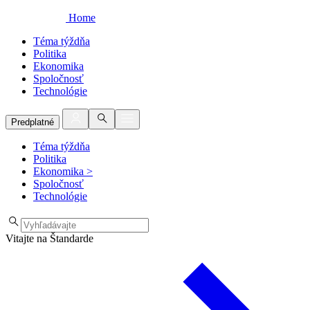
Home
Téma týždňa
Politika
Ekonomika
Spoločnosť
Technológie
Predplatné
Téma týždňa
Politika
Ekonomika
>
Spoločnosť
Technológie
Vitajte na Štandarde