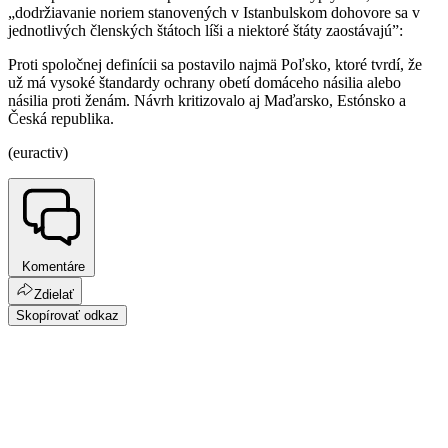
„dodržiavanie noriem stanovených v Istanbulskom dohovore sa v
jednotlivých členských štátoch líši a niektoré štáty zaostávajú”:
Proti spoločnej definícii sa postavilo najmä Poľsko, ktoré tvrdí, že
už má vysoké štandardy ochrany obetí domáceho násilia alebo
násilia proti ženám. Návrh kritizovalo aj Maďarsko, Estónsko a
Česká republika.
(euractiv)
Komentáre
Zdielať
Skopírovať odkaz