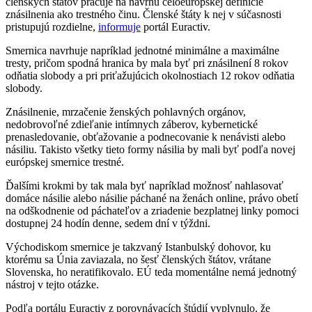
členských štátov pracuje na návrhu celoeurópskej definície
znásilnenia ako trestného činu. Členské štáty k nej v súčasnosti
pristupujú rozdielne,
informuje
portál Euractiv.
Smernica navrhuje napríklad jednotné minimálne a maximálne
tresty, pričom spodná hranica by mala byť pri znásilnení 8 rokov
odňatia slobody a pri priťažujúcich okolnostiach 12 rokov odňatia
slobody.
Znásilnenie, mrzačenie ženských pohlavných orgánov,
nedobrovoľné zdieľanie intímnych záberov, kybernetické
prenasledovanie, obťažovanie a podnecovanie k nenávisti alebo
násiliu. Takisto všetky tieto formy násilia by mali byť podľa novej
európskej smernice trestné.
Ďalšími krokmi by tak mala byť napríklad možnosť nahlasovať
domáce násilie alebo násilie páchané na ženách online, právo obetí
na odškodnenie od páchateľov a zriadenie bezplatnej linky pomoci
dostupnej 24 hodín denne, sedem dní v týždni.
Východiskom smernice je takzvaný Istanbulský dohovor, ku
ktorému sa Únia zaviazala, no šesť členských štátov, vrátane
Slovenska, ho neratifikovalo. EÚ teda momentálne nemá jednotný
nástroj v tejto otázke.
Podľa portálu Euractiv z porovnávacích štúdií vyplynulo, že