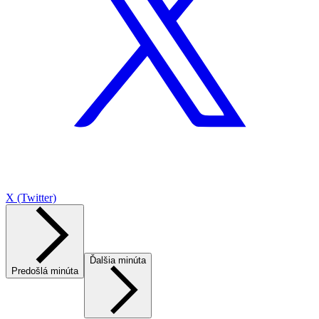
X (Twitter)
Ďalšia minúta
Predošlá minúta