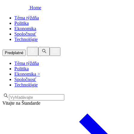
Home
Téma týždňa
Politika
Ekonomika
Spoločnosť
Technológie
Predplatné
Téma týždňa
Politika
Ekonomika
>
Spoločnosť
Technológie
Vitajte na Štandarde