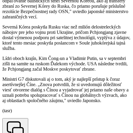
odpaľovanie balistických striel Severnou Kóreou, ako aj transfery
zbraní zo Severnej Kórey do Ruska, čo priamo porušuje príslušné
rezolúcie Bezpečnostnej rady OSN," uviedlo japonské ministerstvo
zahraničných vecí.
Severná Kórea poskytla Rusku viac než milión delostreleckých
nábojov pre jeho vojnu proti Ukrajine, pričom Pchjongjang zjavne
dostal výmenou podporu pri satelitnej technológii, vyplýva z údajov,
ktoré tento mesiac poskytla poslancom v Soule juhokórejská tajná
služba.
Lídri oboch krajín, Kim Čong-un a Vladimir Putin, sa v septembri
zišli na samite na ruskom Ďalekom východe. USA následne tvrdili,
že Pchjongjang začal Moskve poskytovať zbrane.
Ministri G7 diskutovali aj o tom, aký je najlepší prístup k čoraz
asertívnejšej Číne. „Znova potvrdili, že si uvedomujú dôležitosť
viesť otvorene dialóg s Čínou a vyjadrovať jej priamo naše obavy a
uznali potrebu spolupracovať s Čínou na globálnych výzvach, ako
aj oblastiach spoločného záujmu," uviedlo Japonsko.
(tasr)