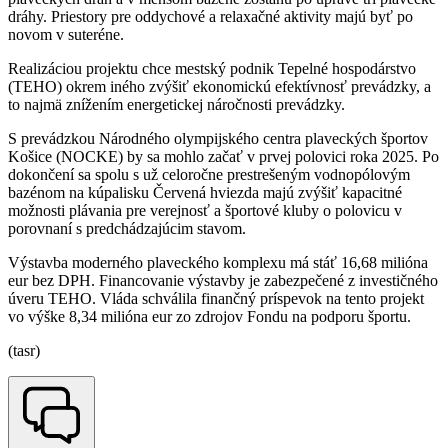
dráhy. Priestory pre oddychové a relaxačné aktivity majú byť po
novom v suteréne.
Realizáciou projektu chce mestský podnik Tepelné hospodárstvo
(TEHO) okrem iného zvýšiť ekonomickú efektívnosť prevádzky, a
to najmä znížením energetickej náročnosti prevádzky.
S prevádzkou Národného olympijského centra plaveckých športov
Košice (NOCKE) by sa mohlo začať v prvej polovici roka 2025. Po
dokončení sa spolu s už celoročne prestrešeným vodnopólovým
bazénom na kúpalisku Červená hviezda majú zvýšiť kapacitné
možnosti plávania pre verejnosť a športové kluby o polovicu v
porovnaní s predchádzajúcim stavom.
Výstavba moderného plaveckého komplexu má stáť 16,68 milióna
eur bez DPH. Financovanie výstavby je zabezpečené z investičného
úveru TEHO. Vláda schválila finančný príspevok na tento projekt
vo výške 8,34 milióna eur zo zdrojov Fondu na podporu športu.
(tasr)