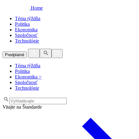
Home
Téma týždňa
Politika
Ekonomika
Spoločnosť
Technológie
Predplatné
Téma týždňa
Politika
Ekonomika
>
Spoločnosť
Technológie
Vitajte na Štandarde