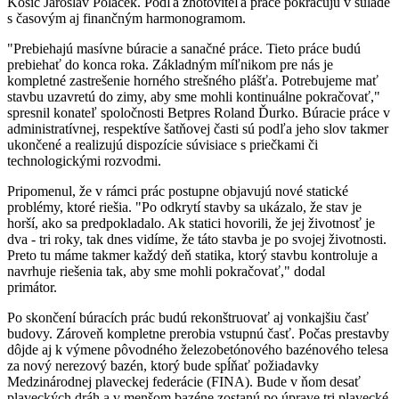
Košíc Jaroslav Polaček. Podľa zhotoviteľa práce pokračujú v súlade
s časovým aj finančným harmonogramom.
"Prebiehajú masívne búracie a sanačné práce. Tieto práce budú
prebiehať do konca roka. Základným míľnikom pre nás je
kompletné zastrešenie horného strešného plášťa. Potrebujeme mať
stavbu uzavretú do zimy, aby sme mohli kontinuálne pokračovať,"
spresnil konateľ spoločnosti Betpres Roland Ďurko. Búracie práce v
administratívnej, respektíve šatňovej časti sú podľa jeho slov takmer
ukončené a realizujú dispozície súvisiace s priečkami či
technologickými rozvodmi.
Pripomenul, že v rámci prác postupne objavujú nové statické
problémy, ktoré riešia. "Po odkrytí stavby sa ukázalo, že stav je
horší, ako sa predpokladalo. Ak statici hovorili, že jej životnosť je
dva - tri roky, tak dnes vidíme, že táto stavba je po svojej životnosti.
Preto tu máme takmer každý deň statika, ktorý stavbu kontroluje a
navrhuje riešenia tak, aby sme mohli pokračovať," dodal
primátor.
Po skončení búracích prác budú rekonštruovať aj vonkajšiu časť
budovy. Zároveň kompletne prerobia vstupnú časť. Počas prestavby
dôjde aj k výmene pôvodného železobetónového bazénového telesa
za nový nerezový bazén, ktorý bude spĺňať požiadavky
Medzinárodnej plaveckej federácie (FINA). Bude v ňom desať
plaveckých dráh a v menšom bazéne zostanú po úprave tri plavecké