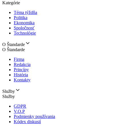
Kategórie
Téma týždňa
Politika
Ekonomika
Spoločnosť
Technológie
O Štandarde
O Štandarde
Firma
Redakcia
Princípy
História
Kontakty
Služby
Služby
GDPR
V.O.P
Podmienky používania
Kódex diskusií