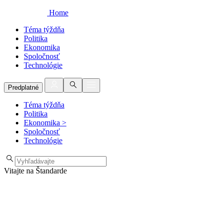
Home
Téma týždňa
Politika
Ekonomika
Spoločnosť
Technológie
Predplatné
Téma týždňa
Politika
Ekonomika
>
Spoločnosť
Technológie
Vitajte na Štandarde