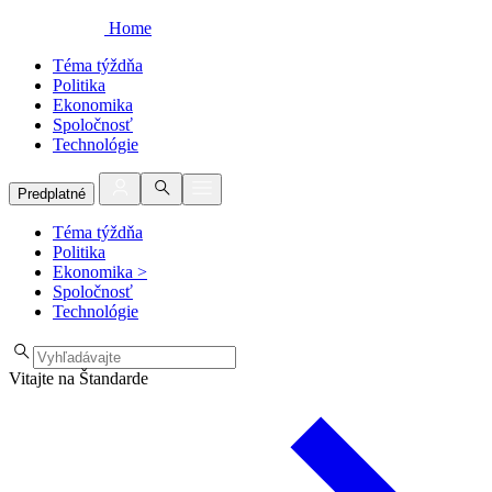
Home
Téma týždňa
Politika
Ekonomika
Spoločnosť
Technológie
Predplatné
Téma týždňa
Politika
Ekonomika
>
Spoločnosť
Technológie
Vitajte na Štandarde