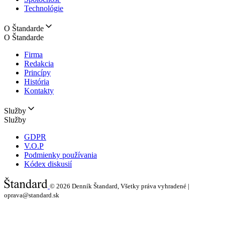
Technológie
O Štandarde
O Štandarde
Firma
Redakcia
Princípy
História
Kontakty
Služby
Služby
GDPR
V.O.P
Podmienky používania
Kódex diskusií
© 2026
Denník Štandard, Všetky práva vyhradené |
oprava@standard.sk