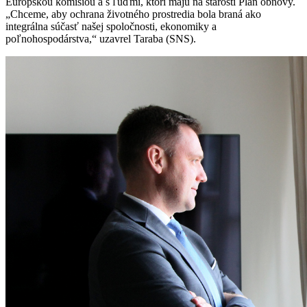
Európskou komisiou a s ľuďmi, ktorí majú na starosti Plán obnovy.
„Chceme, aby ochrana životného prostredia bola braná ako
integrálna súčasť našej spoločnosti, ekonomiky a
poľnohospodárstva,“ uzavrel Taraba (SNS).