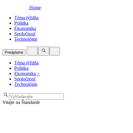
Home
Téma týždňa
Politika
Ekonomika
Spoločnosť
Technológie
Predplatné
Téma týždňa
Politika
Ekonomika
>
Spoločnosť
Technológie
Vitajte na Štandarde