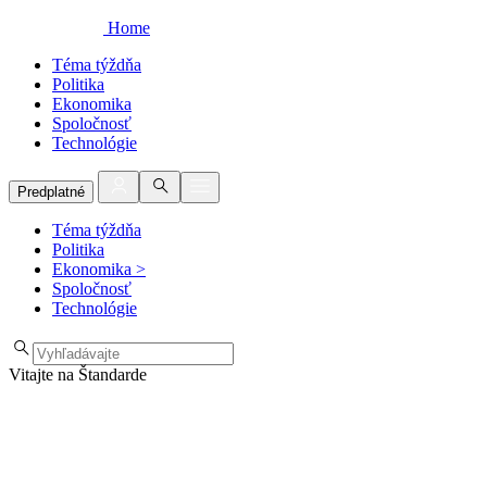
Home
Téma týždňa
Politika
Ekonomika
Spoločnosť
Technológie
Predplatné
Téma týždňa
Politika
Ekonomika
>
Spoločnosť
Technológie
Vitajte na Štandarde