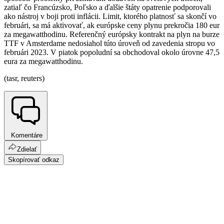
zatiaľ čo Francúzsko, Poľsko a ďalšie štáty opatrenie podporovali
ako nástroj v boji proti inflácii. Limit, ktorého platnosť sa skončí vo
februári, sa má aktivovať, ak európske ceny plynu prekročia 180 eur
za megawatthodinu. Referenčný európsky kontrakt na plyn na burze
TTF v Amsterdame nedosiahol túto úroveň od zavedenia stropu vo
februári 2023. V piatok popoludní sa obchodoval okolo úrovne 47,5
eura za megawatthodinu.
(tasr, reuters)
Komentáre
Zdielať
Skopírovať odkaz