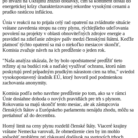
po invázii na Ukrajinu znížilo dodávky, čím sa kontinent dostal do
energetickej krízy charakterizovanej rekordne vysokými cenami a
prudko rastúcou infláciou.
Únia v reakcii na to prijala celý rad opatrení na zvládnutie situácie
vrátane zavedenia stropu na ceny plynu, rýchlejšieho udeľovania
povolení na projekty v oblasti obnoviteľných zdrojov energie a
pravidiel na zdieľanie zdrojov palív medzi členskými štátmi. Keďže
platnosť týchto opatrení sa má o niekoľko mesiacov skončiť,
Komisia zvažuje návrh na ich predĺženie o jeden rok.
"Naša analýza ukázala, že by bolo opodstatnené predĺžiť tieto
režimy aj na budúci rok a naďalej využívať ochranu, ktorú nám
poskytujú pred prípadným prudkým nárastom cien na trhu," uviedol
vysokopostavený úradník EÚ, ktorý hovoril pod podmienkou
zachovania anonymity.
Komisia podľa neho navrhne predĺženie po tom, ako sa v rámci
Únie dosiahne dohoda o nových pravidlách pre trh s plynom.
Rokovania sa majú skončiť tento mesiac, ale ak zástupcovia
členských štátov a Európskeho parlamentu nenájdu zhodu, môžu sa
pretiahnuť až do decembra.
Horný limit na ceny plynu rozdelil členské štáty. Viaceré krajiny
vrátane Nemecka varovali, že obmedzenie cien by im mohlo
spôsobiť problémy pri získavaní dodávok na svetových trhoch,