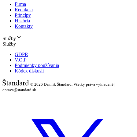
Firma
Redakcia
Princípy
História
Kontakty
Služby
Služby
GDPR
V.O.P
Podmienky používania
Kódex diskusií
© 2026
Denník Štandard, Všetky práva vyhradené |
oprava@standard.sk