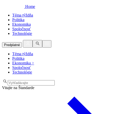
Home
Téma týždňa
Politika
Ekonomika
Spoločnosť
Technológie
Predplatné
Téma týždňa
Politika
Ekonomika
>
Spoločnosť
Technológie
Vitajte na Štandarde