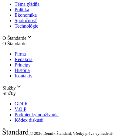
Téma týždňa
Politika
Ekonomika
Spoločnosť
Technológie
O Štandarde
O Štandarde
Firma
Redakcia
Princípy
História
Kontakty
Služby
Služby
GDPR
V.O.P
Podmienky používania
Kódex diskusií
© 2026
Denník Štandard, Všetky práva vyhradené |