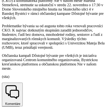
(CKO) a koordinátorka platformy Nie v našom meste Martina
Strmeňová, stretnutie sa uskutoční v stredu 22. novembra o 17:30 v
Dome Slovenského misijného hnutia na Skuteckého ulici 4 v
Banskej Bystrici v rámci občianskej kampane Dôstojné bývanie pre
všetkých.
Problematike bývania sa od augusta tohto roka venovali pracovníci
CKO. K najviac dotknutým skupinám zaradili jednorodičov,
študentov, ľudí bez domova, mnohodetné rodiny, seniorov a ľudí z
marginalizovaných rómskych komunít. Výsledky týchto
rozhovorov, ktoré spracovali v spolupráci s Univerzitou Mateja Bela
(UMB), teraz prinášajú verejnosti.
Občianska kampaň Dôstojné bývanie pre všetkých je iniciatíva
organizovaná Centrom komunitného organizovania, Bystrickou
kresťanskou platformou a občianskou platformou Nie v našom
meste.
(sita)
Komentáre