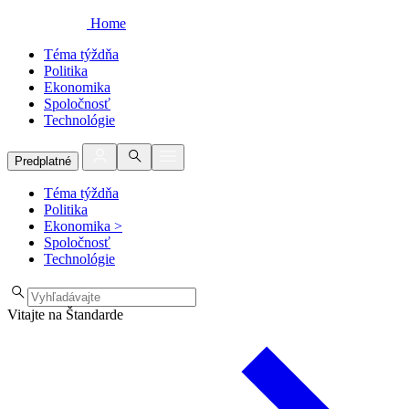
Home
Téma týždňa
Politika
Ekonomika
Spoločnosť
Technológie
Predplatné
Téma týždňa
Politika
Ekonomika
>
Spoločnosť
Technológie
Vitajte na Štandarde