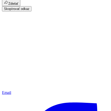
Zdielať
Skopírovať odkaz
Email