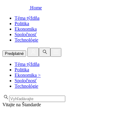
Home
Téma týždňa
Politika
Ekonomika
Spoločnosť
Technológie
Predplatné
Téma týždňa
Politika
Ekonomika
>
Spoločnosť
Technológie
Vitajte na Štandarde