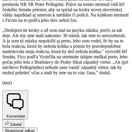
predseda NR SR Peter Pellegrini. Práve na tomto stretnutí vidí šéf
českého Senátu priestor, aby sa spýtal na kroky novej slovenskej
vlády napríklad aj smerom k médiám či polícii. Na krátkom stretnutí
s Ficom na to podľa jeho slov nebol čas.
„Sledujem tie kroky a už som mal na jazyku otázku, prečo sa tak
deje. Ale my sme mali nakoniec 30 minút, tak sme to nerozoberali.
A ja som tú otázku nepoložil aj preto, lebo som vedel, že by na to
bola reakcia, ktorá by nebola krátka a potom by pravdepodobne
nasledovala moja reakcia, ktorá by tiež nebola krátka," vysvetlil šéf
Senátu. Fico podľa Vystrčila na stretnutie údajne meškal preto, lebo
počas jeho letu z Bratislavy do Prahy fúkal západný vietor. „Ak (pri
návšteve Pellegriniho) nebude zase vanúť západný vietor, tak by
mohol priletieť včas a mali by sme na to viac času," dodal.
(tasr)
Komentáre
Zdielať
Skopírovať odkaz