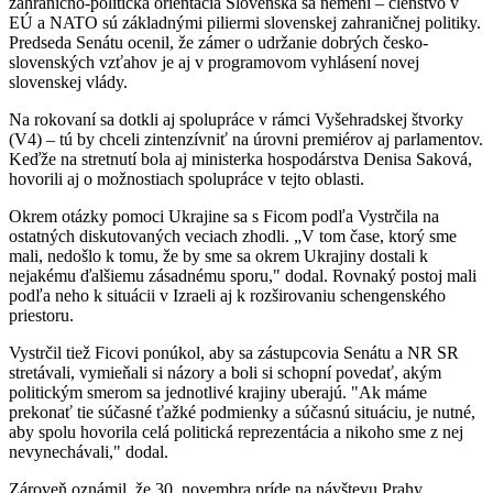
zahranično-politická orientácia Slovenska sa nemení – členstvo v
EÚ a NATO sú základnými piliermi slovenskej zahraničnej politiky.
Predseda Senátu ocenil, že zámer o udržanie dobrých česko-
slovenských vzťahov je aj v programovom vyhlásení novej
slovenskej vlády.
Na rokovaní sa dotkli aj spolupráce v rámci Vyšehradskej štvorky
(V4) – tú by chceli zintenzívniť na úrovni premiérov aj parlamentov.
Keďže na stretnutí bola aj ministerka hospodárstva Denisa Saková,
hovorili aj o možnostiach spolupráce v tejto oblasti.
Okrem otázky pomoci Ukrajine sa s Ficom podľa Vystrčila na
ostatných diskutovaných veciach zhodli. „V tom čase, ktorý sme
mali, nedošlo k tomu, že by sme sa okrem Ukrajiny dostali k
nejakému ďalšiemu zásadnému sporu," dodal. Rovnaký postoj mali
podľa neho k situácii v Izraeli aj k rozširovaniu schengenského
priestoru.
Vystrčil tiež Ficovi ponúkol, aby sa zástupcovia Senátu a NR SR
stretávali, vymieňali si názory a boli si schopní povedať, akým
politickým smerom sa jednotlivé krajiny uberajú. "Ak máme
prekonať tie súčasné ťažké podmienky a súčasnú situáciu, je nutné,
aby spolu hovorila celá politická reprezentácia a nikoho sme z nej
nevynechávali," dodal.
Zároveň oznámil, že 30. novembra príde na návštevu Prahy