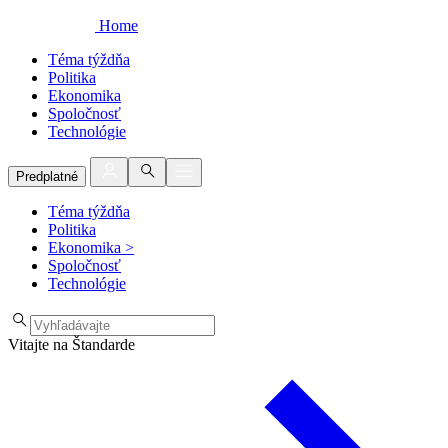
Home
Téma týždňa
Politika
Ekonomika
Spoločnosť
Technológie
Predplatné
Téma týždňa
Politika
Ekonomika
>
Spoločnosť
Technológie
Vitajte na Štandarde