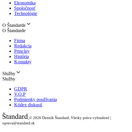
Ekonomika
Spoločnosť
Technológie
O Štandarde
O Štandarde
Firma
Redakcia
Princípy
História
Kontakty
Služby
Služby
GDPR
V.O.P
Podmienky používania
Kódex diskusií
© 2026
Denník Štandard, Všetky práva vyhradené |
oprava@standard.sk