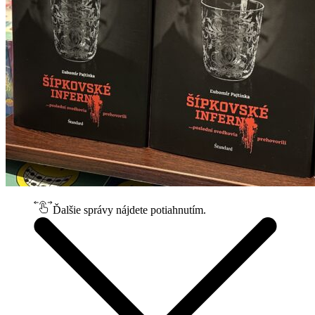
Ďalšie správy nájdete potiahnutím.