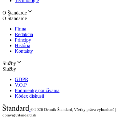
Technológie
O Štandarde
O Štandarde
Firma
Redakcia
Princípy
História
Kontakty
Služby
Služby
GDPR
V.O.P
Podmienky používania
Kódex diskusií
© 2026
Denník Štandard, Všetky práva vyhradené |
oprava@standard.sk