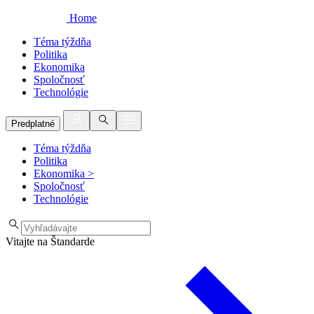
Home
Téma týždňa
Politika
Ekonomika
Spoločnosť
Technológie
Predplatné
Téma týždňa
Politika
Ekonomika
>
Spoločnosť
Technológie
Vitajte na Štandarde