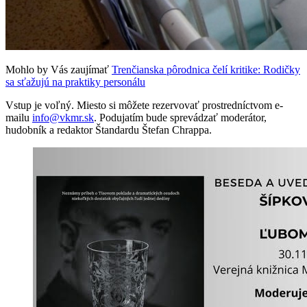
Mohlo by Vás zaujímať
Trenčianska pôrodnica čelí kritike: Rodičky
sa sťažujú na praktiky personálu
Vstup je voľný. Miesto si môžete rezervovať prostredníctvom e-
mailu
info@vkmr.sk
. Podujatím bude sprevádzať moderátor,
hudobník a redaktor Štandardu Štefan Chrappa.