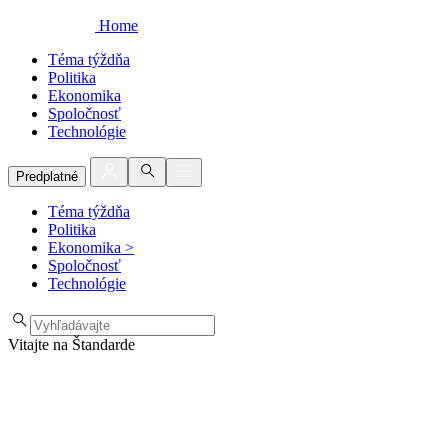
Home
Téma týždňa
Politika
Ekonomika
Spoločnosť
Technológie
Predplatné
Téma týždňa
Politika
Ekonomika
>
Spoločnosť
Technológie
Vitajte na Štandarde