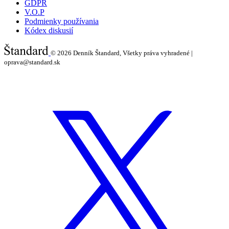
GDPR
V.O.P
Podmienky používania
Kódex diskusií
© 2026
Denník Štandard, Všetky práva vyhradené |
oprava@standard.sk