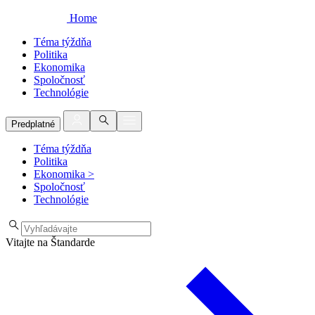
Home
Téma týždňa
Politika
Ekonomika
Spoločnosť
Technológie
Predplatné
Téma týždňa
Politika
Ekonomika
>
Spoločnosť
Technológie
Vitajte na Štandarde