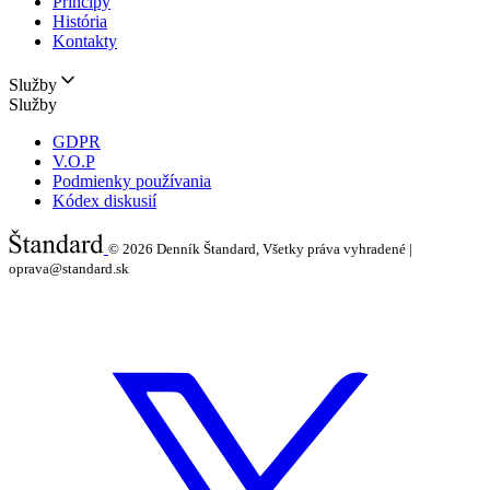
Princípy
História
Kontakty
Služby
Služby
GDPR
V.O.P
Podmienky používania
Kódex diskusií
© 2026
Denník Štandard, Všetky práva vyhradené |
oprava@standard.sk