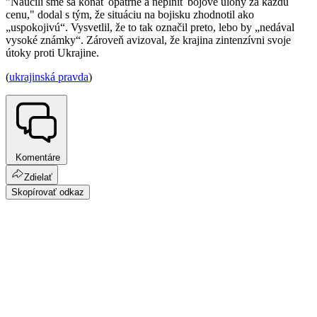
"Naučili sme sa konať opatrne a neplniť bojové úlohy za každú
cenu," dodal s tým, že situáciu na bojisku zhodnotil ako
„uspokojivú“. Vysvetlil, že to tak označil preto, lebo by „nedával
vysoké známky“. Zároveň avizoval, že krajina zintenzívni svoje
útoky proti Ukrajine.
(
ukrajinská pravda
)
Komentáre
Zdielať
Skopírovať odkaz