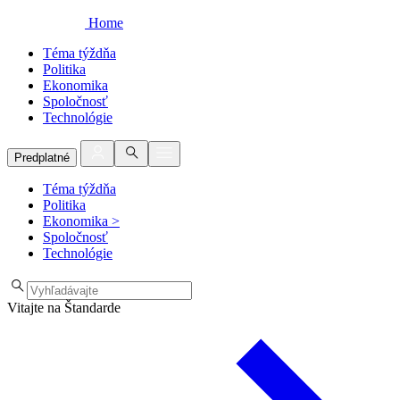
Home
Téma týždňa
Politika
Ekonomika
Spoločnosť
Technológie
Predplatné
Téma týždňa
Politika
Ekonomika
>
Spoločnosť
Technológie
Vitajte na Štandarde