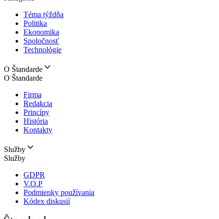
Téma týždňa
Politika
Ekonomika
Spoločnosť
Technológie
O Štandarde
O Štandarde
Firma
Redakcia
Princípy
História
Kontakty
Služby
Služby
GDPR
V.O.P
Podmienky používania
Kódex diskusií