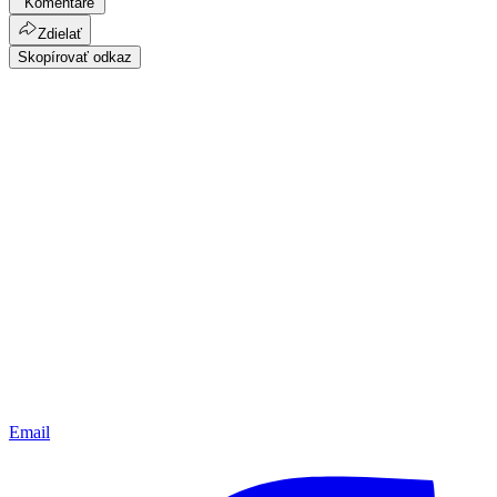
Komentáre
Zdielať
Skopírovať odkaz
Email