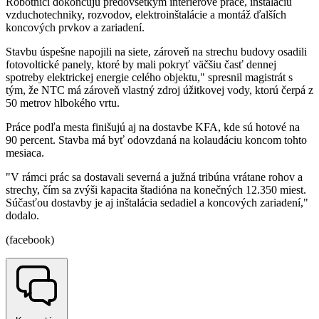
Robotníci dokončujú predovšetkým interiérové práce, inštaláciu
vzduchotechniky, rozvodov, elektroinštalácie a montáž ďalších
koncových prvkov a zariadení.
Stavbu úspešne napojili na siete, zároveň na strechu budovy osadili
fotovoltické panely, ktoré by mali pokryť väčšiu časť dennej
spotreby elektrickej energie celého objektu," spresnil magistrát s
tým, že NTC má zároveň vlastný zdroj úžitkovej vody, ktorú čerpá z
50 metrov hlbokého vrtu.
Práce podľa mesta finišujú aj na dostavbe KFA, kde sú hotové na
90 percent. Stavba má byť odovzdaná na kolaudáciu koncom tohto
mesiaca.
"V rámci prác sa dostavali severná a južná tribúna vrátane rohov a
strechy, čím sa zvýši kapacita štadióna na konečných 12.350 miest.
Súčasťou dostavby je aj inštalácia sedadiel a koncových zariadení,"
dodalo.
(facebook)