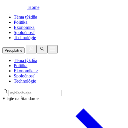
Home
Téma týždňa
Politika
Ekonomika
Spoločnosť
Technológie
Predplatné
Téma týždňa
Politika
Ekonomika
>
Spoločnosť
Technológie
Vitajte na Štandarde