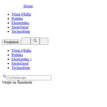
Home
Téma týždňa
Politika
Ekonomika
Spoločnosť
Technológie
Predplatné
Téma týždňa
Politika
Ekonomika
>
Spoločnosť
Technológie
Vitajte na Štandarde