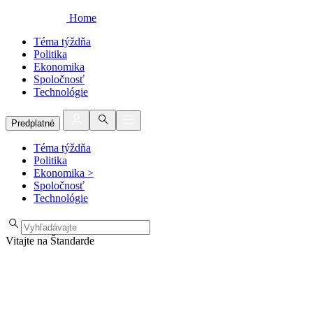
Home
Téma týždňa
Politika
Ekonomika
Spoločnosť
Technológie
Predplatné
Téma týždňa
Politika
Ekonomika
>
Spoločnosť
Technológie
Vitajte na Štandarde