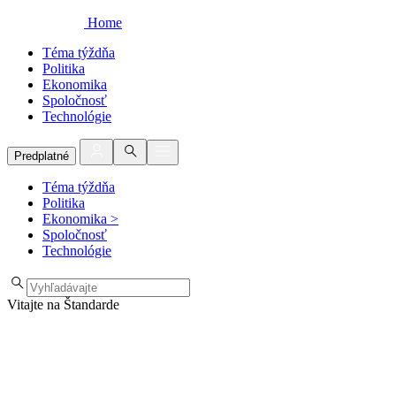
Home
Téma týždňa
Politika
Ekonomika
Spoločnosť
Technológie
Predplatné
Téma týždňa
Politika
Ekonomika
>
Spoločnosť
Technológie
Vitajte na Štandarde