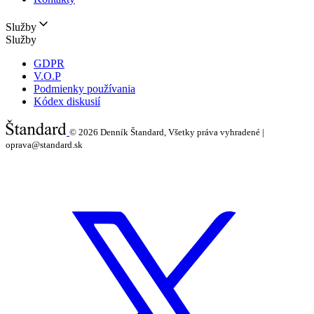
Služby
Služby
GDPR
V.O.P
Podmienky používania
Kódex diskusií
© 2026
Denník Štandard, Všetky práva vyhradené |
oprava@standard.sk