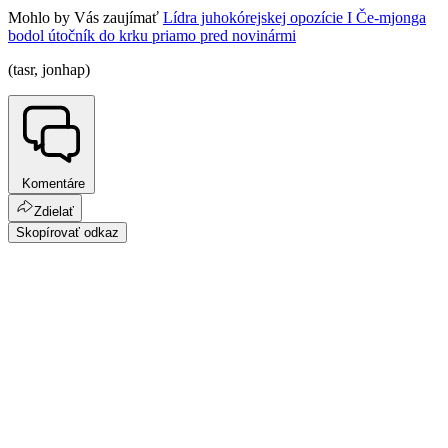
Mohlo by Vás zaujímať
Lídra juhokórejskej opozície I Če-mjonga
bodol útočník do krku priamo pred novinármi
(tasr, jonhap)
Komentáre
Zdielať
Skopírovať odkaz