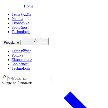
Home
Téma týždňa
Politika
Ekonomika
Spoločnosť
Technológie
Predplatné
Téma týždňa
Politika
Ekonomika
>
Spoločnosť
Technológie
Vitajte na Štandarde