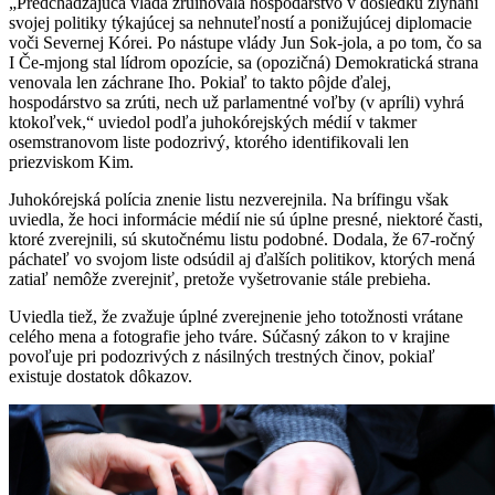
„Predchádzajúca vláda zruinovala hospodárstvo v dôsledku zlyhaní
svojej politiky týkajúcej sa nehnuteľností a ponižujúcej diplomacie
voči Severnej Kórei. Po nástupe vlády Jun Sok-jola, a po tom, čo sa
I Če-mjong stal lídrom opozície, sa (opozičná) Demokratická strana
venovala len záchrane Iho. Pokiaľ to takto pôjde ďalej,
hospodárstvo sa zrúti, nech už parlamentné voľby (v apríli) vyhrá
ktokoľvek,“ uviedol podľa juhokórejských médií v takmer
osemstranovom liste podozrivý, ktorého identifikovali len
priezviskom Kim.
Juhokórejská polícia znenie listu nezverejnila. Na brífingu však
uviedla, že hoci informácie médií nie sú úplne presné, niektoré časti,
ktoré zverejnili, sú skutočnému listu podobné. Dodala, že 67-ročný
páchateľ vo svojom liste odsúdil aj ďalších politikov, ktorých mená
zatiaľ nemôže zverejniť, pretože vyšetrovanie stále prebieha.
Uviedla tiež, že zvažuje úplné zverejnenie jeho totožnosti vrátane
celého mena a fotografie jeho tváre. Súčasný zákon to v krajine
povoľuje pri podozrivých z násilných trestných činov, pokiaľ
existuje dostatok dôkazov.