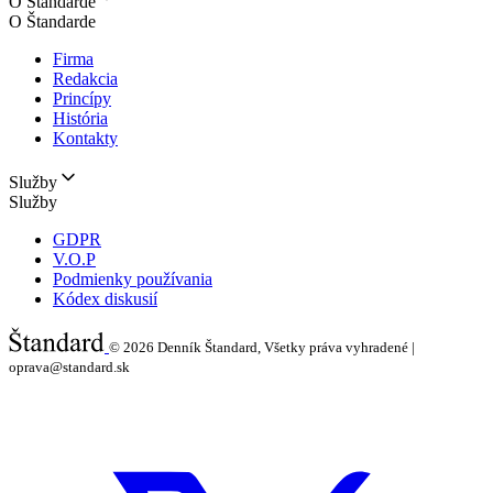
O Štandarde
O Štandarde
Firma
Redakcia
Princípy
História
Kontakty
Služby
Služby
GDPR
V.O.P
Podmienky používania
Kódex diskusií
© 2026
Denník Štandard, Všetky práva vyhradené |
oprava@standard.sk