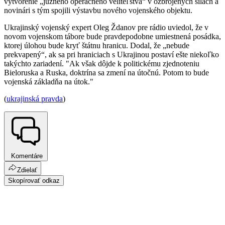
vytvorenie „južného operačného veliteľstva“ v ozbrojených silách a
novinári s tým spojili výstavbu nového vojenského objektu.
Ukrajinský vojenský expert Oleg Ždanov pre rádio uviedol, že v
novom vojenskom tábore bude pravdepodobne umiestnená posádka,
ktorej úlohou bude kryť štátnu hranicu. Dodal, že „nebude
prekvapený“, ak sa pri hraniciach s Ukrajinou postaví ešte niekoľko
takýchto zariadení. "Ak však dôjde k politickému zjednoteniu
Bieloruska a Ruska, doktrína sa zmení na útočnú. Potom to bude
vojenská základňa na útok."
(
ukrajinská pravda
)
Komentáre
Zdielať
Skopírovať odkaz