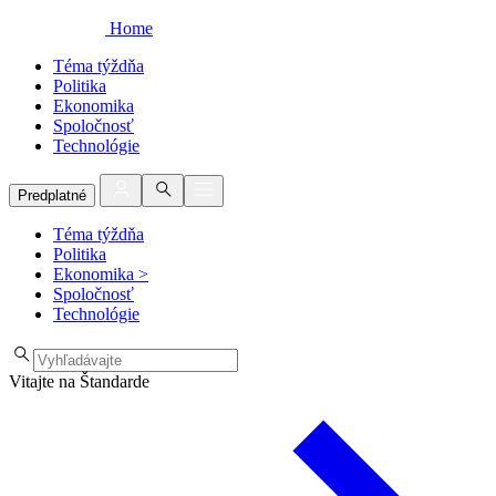
Home
Téma týždňa
Politika
Ekonomika
Spoločnosť
Technológie
Predplatné
Téma týždňa
Politika
Ekonomika
>
Spoločnosť
Technológie
Vitajte na Štandarde