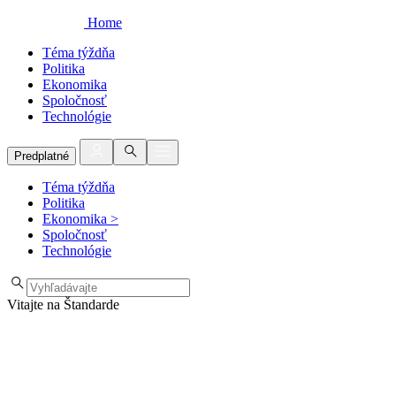
Home
Téma týždňa
Politika
Ekonomika
Spoločnosť
Technológie
Predplatné
Téma týždňa
Politika
Ekonomika
>
Spoločnosť
Technológie
Vitajte na Štandarde