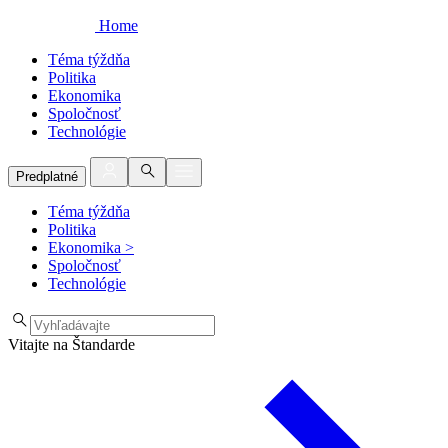
Home
Téma týždňa
Politika
Ekonomika
Spoločnosť
Technológie
Predplatné
Téma týždňa
Politika
Ekonomika
>
Spoločnosť
Technológie
Vitajte na Štandarde