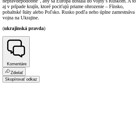
nepravdepodobné", aby sa Európa dostala do vojny s Ruskom. A to
aj v prípade krajín, ktoré pociťujú priame ohrozenie – Fínsko,
pobaltské štáty alebo Poľsko. Rusko podľa neho úplne zamestnáva
vojna na Ukrajine.
(
ukrajinská pravda
)
Komentáre
Zdielať
Skopírovať odkaz