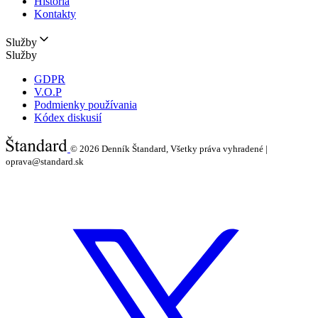
História
Kontakty
Služby
Služby
GDPR
V.O.P
Podmienky používania
Kódex diskusií
© 2026
Denník Štandard, Všetky práva vyhradené |
oprava@standard.sk