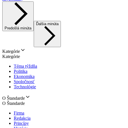
Ďalšia minúta
Predošlá minúta
Kategórie
Kategórie
Téma týždňa
Politika
Ekonomika
Spoločnosť
Technológie
O Štandarde
O Štandarde
Firma
Redakcia
Princípy