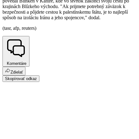
povedal Blinken v Káhire, kde vo štvrtok zakončí svoju cestu po
krajinách Blízkeho východu. "Ak prijmete potrebný záväzok k
bezpečnosti a pôjdete cestou k palestínskemu štátu, je to najlepší
spôsob na izoláciu Iránu a jeho spojencov," dodal.
(tasr, afp, reuters)
Komentáre
Zdielať
Skopírovať odkaz