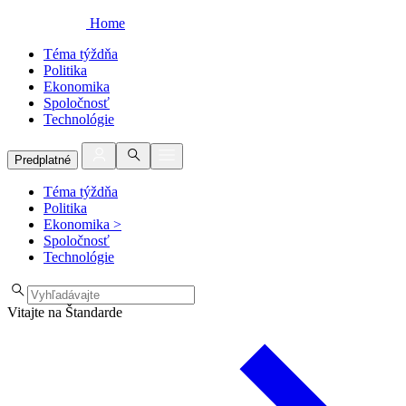
Home
Téma týždňa
Politika
Ekonomika
Spoločnosť
Technológie
Predplatné
Téma týždňa
Politika
Ekonomika
>
Spoločnosť
Technológie
Vitajte na Štandarde