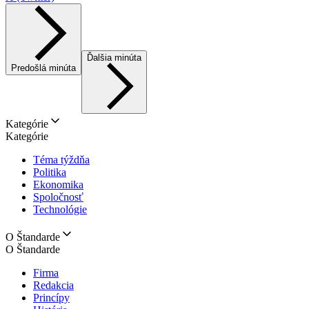
Ďalšia minúta
Predošlá minúta
Kategórie
Kategórie
Téma týždňa
Politika
Ekonomika
Spoločnosť
Technológie
O Štandarde
O Štandarde
Firma
Redakcia
Princípy